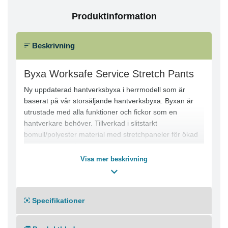
Produktinformation
Beskrivning
Byxa Worksafe Service Stretch Pants
Ny uppdaterad hantverksbyxa i herrmodell som är
baserat på vår storsäljande hantverksbyxa. Byxan är
utrustade med alla funktioner och fickor som en
hantverkare behöver. Tillverkad i slitstarkt
bomull/polyester material med stretchpaneler för ökad
komfort och rörlighet.
Visa mer beskrivning
Hantverksbyxa i herrmodell
För extra komfort och rörlighet har byxan
stretchpaneler i gren, ok baktill samt knä och knäveck
Specifikationer
Linning med infälld mjuk och stretchig sidoresår
Förstärkningsmaterial i Polyamid på knä samt förböjda
knän för bästa komfort