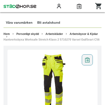
Våra varumärken
Bli avtalskund
Hem
Personligt skydd
Arbetskläder
Arbetsbyxor & Kjolar
Hantverksbyxa Worksafe Stretch Klass 2 5710270 Varsel Gul/Svart C56