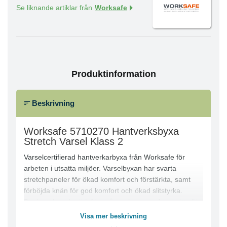
Se liknande artiklar från
Worksafe
Produktinformation
Beskrivning
Worksafe 5710270 Hantverksbyxa
Stretch Varsel Klass 2
Varselcertifierad hantverkarbyxa från Worksafe för
arbeten i utsatta miljöer. Varselbyxan har svarta
stretchpaneler för ökad komfort och förstärkta, samt
förböjda knän för god komfort och ökad slitstyrka.
Designad med mörk färg på partier som ofta utsätts för
smuts. Varselbyxan är speciellt framtagen för dig som
Visa mer beskrivning
arbetar som byggare där en ökad synbarhet är av stor