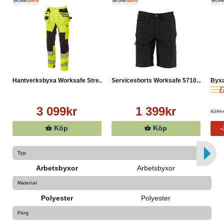
strykning låg värme, ej kemtvätt, ej blekmedel
Materialkomposition
Bomull 15%
Polyester 85%
Tvättråd
Maskintvätt 40°C
Hantverksbyxa Worksafe Stre...
Serviceshorts Worksafe 5710...
Byxa
Strykning låg temperatur
Ej torktumling
3 099kr
1 399kr
Ej kemtvätt
829k
Tål ej blekmedel
Köp
Köp
Typ
Arbetsbyxor
Arbetsbyxor
Material
Polyester
Polyester
Färg