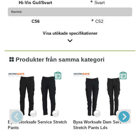
*
Hi-Vis Gul/Svart
Svart
Storlek
*
C56
C52
Visa utökade specifikationer
Produkter från samma kategori
Byxa Worksafe Service Stretch
Byxa Worksafe Dam Service
Pants
Stretch Pants Lds