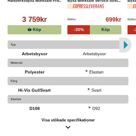
Hantverksbyxa Worksafe Fris...
Byxa Worksafe Service Stret...
Byxa
Tål ej blekmedel
3 759kr
699kr
999kr
829kr
Köp
-30%
Köp
Typ
Arbetsbyxor
Arbetsbyxor
Material
*
Polyester
Elastan
Färg
*
Hi-Vis Gul/Svart
Svart
Storlek
*
D108
D92
Visa utökade specifikationer