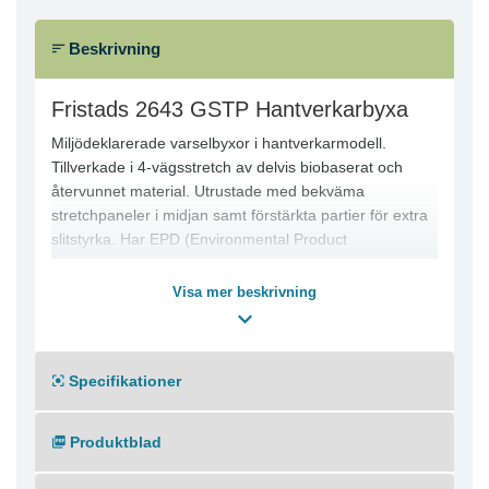
Beskrivning
Fristads 2643 GSTP Hantverkarbyxa
Miljödeklarerade varselbyxor i hantverkarmodell.
Tillverkade i 4-vägsstretch av delvis biobaserat och
återvunnet material. Utrustade med bekväma
stretchpaneler i midjan samt förstärkta partier för extra
slitstyrka. Har EPD (Environmental Product
Declaration).
Visa mer beskrivning
Slitstarkt ripstop-material med 4-vägsstretch på stuss
och baksida lår
Två löst hängande CORDURA®-förstärkta spikfickor –
Specifikationer
den ena med ficka med dragkedja
D-ring under spikfickan
Benficka med tryckknapp, ficka med dragkedja och D-
Produktblad
ring
CORDURA®-förstärkt benslut