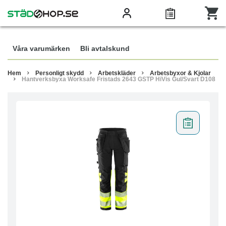
Våra varumärken
Bli avtalskund
Hem
Personligt skydd
Arbetskläder
Arbetsbyxor & Kjolar
Hantverksbyxa Worksafe Fristads 2643 GSTP HiVis Gul/Svart D108