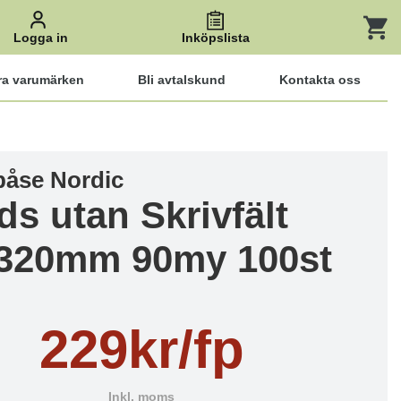
Logga in
Inköpslista
ra varumärken
Bli avtalskund
Kontakta oss
spåse Nordic
ds utan Skrivfält
320mm 90my 100st
229kr/fp
Inkl. moms