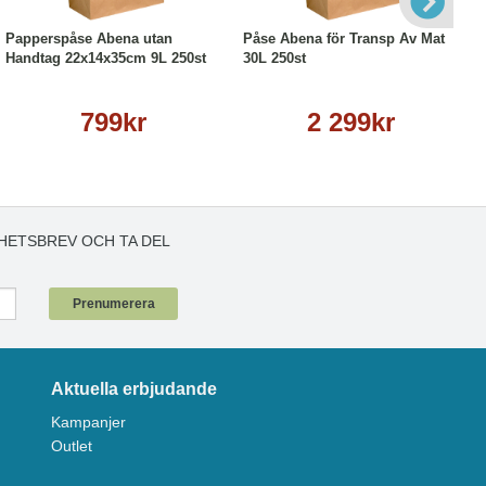
Papperspåse Abena utan
Påse Abena för Transp Av Mat
Handtag 22x14x35cm 9L 250st
30L 250st
799kr
2 299kr
HETSBREV OCH TA DEL
!
Prenumerera
Aktuella erbjudande
Kampanjer
Outlet