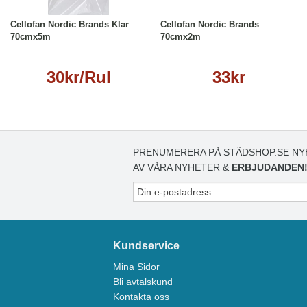
Cellofan Nordic Brands Klar
Cellofan Nordic Brands
70cmx5m
70cmx2m
30kr/Rul
33kr
PRENUMERERA PÅ STÄDSHOP.SE NY
AV VÅRA NYHETER &
ERBJUDANDEN
Kundservice
Mina Sidor
Bli avtalskund
Kontakta oss