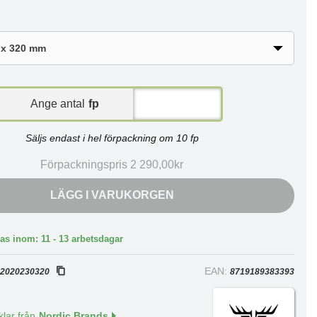
Ange antal
fp
Säljs endast i hel förpackning om 10 fp
Förpackningspris 2 290,00kr
LÄGG I VARUKORGEN
as inom: 11 - 13 arbetsdagar
:
EAN:
2020230320
8719189383393
klar från
Nordic Brands