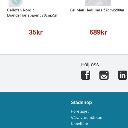
Cellofan Nordic
Cellofan Hedlunds 57cmx200m
BrandsTransparent 70cmx5m
35kr
689kr
Följ oss
Städshop
Företaget
Våra varumärken
Köpvillkor