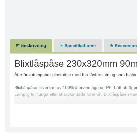
Beskrivning
Specifikationer
Recensione
Blixtlåspåse 230x320mm 90m
Återförslutningsbar plastpåse med blixtlåsförslutning som hjälper
Blixtlåspåse tillverkad av 100% återvinningsbar PE. Lätt att öp
Lämplig för tunga eller skarpkantade föremål. Blixtlåspåsen kan
- Utan skrivfält
- Material: 100% återvinningsbar PE
- Färg: Transparent
- Mått: 230x320mm
- Tjocklek: 90my