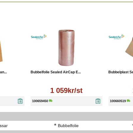
Läs mer
Läs mer
Köp
n...
Bubbelfolie Sealed AirCap E...
Bubbelplast Se
1 059kr/st
100659450
100660519
*
ssar
Bubbelfolie