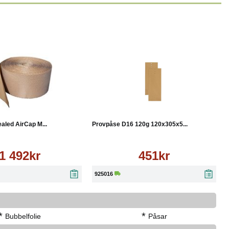
Läs mer
Köp
Läs mer
aled AirCap M...
Provpåse D16 120g 120x305x5...
1 492kr
451kr
925016
*
*
Bubbelfolie
Påsar