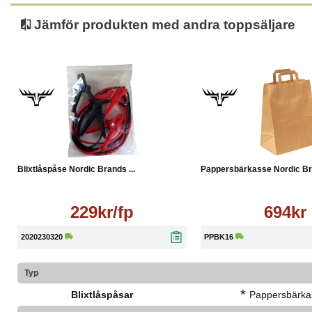
Jämför produkten med andra toppsäljare
Läs mer
Köp
Blixtlåspåse Nordic Brands ...
Pappersbärkasse Nordic Bra
229kr/fp
694kr
2020230320
PPBK16
Typ
*
Blixtlåspåsar
Pappersbärka