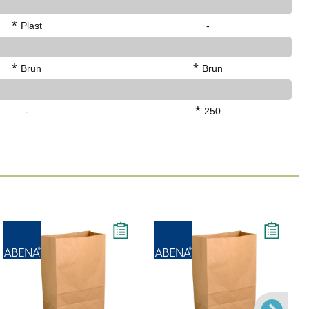
*
Plast
-
*
*
Brun
Brun
*
-
250
Köp
Läs mer
Köp
Läs mer