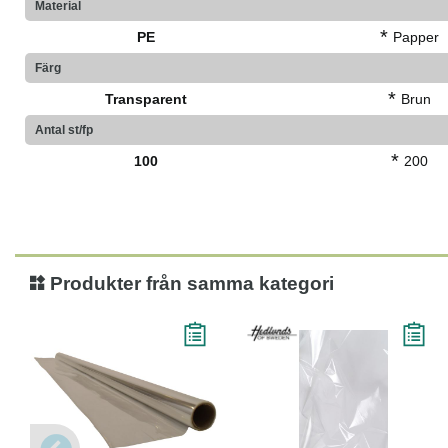
Material
*
PE
Papper
Färg
*
Transparent
Brun
Antal st/fp
*
100
200
Produkter från samma kategori
Köp
Läs mer
Köp
Läs mer