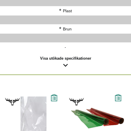
*
Plast
*
Brun
-
Visa utökade specifikationer
Läs mer
Läs mer