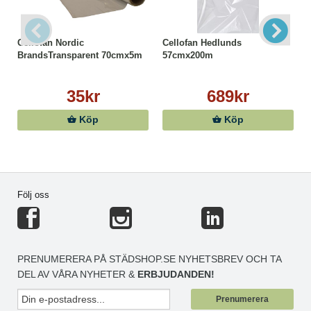
Cellofan Nordic
Cellofan Hedlunds
BrandsTransparent 70cmx5m
57cmx200m
35kr
689kr
Köp
Köp
Följ oss
PRENUMERERA PÅ STÄDSHOP.SE NYHETSBREV OCH TA
DEL AV VÅRA NYHETER &
ERBJUDANDEN!
Prenumerera