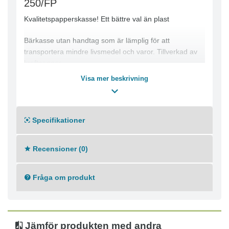
250/FP
Kvalitetspapperskasse! Ett bättre val än plast
Bärkasse utan handtag som är lämplig för att
transportera mindre livsmedel och varor. Tillverkad av
kraftpapper.
Visa mer beskrivning
Färg: Brun
Mått: 180x110x345mm
250st/fp
Specifikationer
Recensioner (0)
Fråga om produkt
Jämför produkten med andra