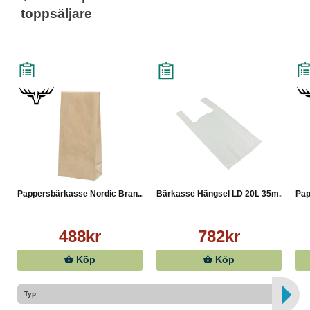
toppsäljare
Pappersbärkasse Nordic Bran...
Bärkasse Hängsel LD 20L 35m...
Pap
488kr
782kr
Köp
Köp
Typ