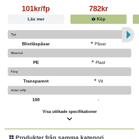
101kr/fp
782kr
Läs mer
Köp
Typ
*
Blixtlåspåsar
Påsar
Material
*
PE
Plast
Färg
*
Transparent
Vit
Antal st/fp
100
-
Visa utökade specifikationer
Produkter från samma kategori