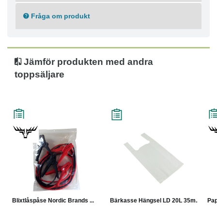
Mått: 150x200mm
Tjocklek: 90my
Fråga om produkt
Jämför produkten med andra
toppsäljare
Blixtlåspåse Nordic Brands ...
Bärkasse Hängsel LD 20L 35m...
Pap