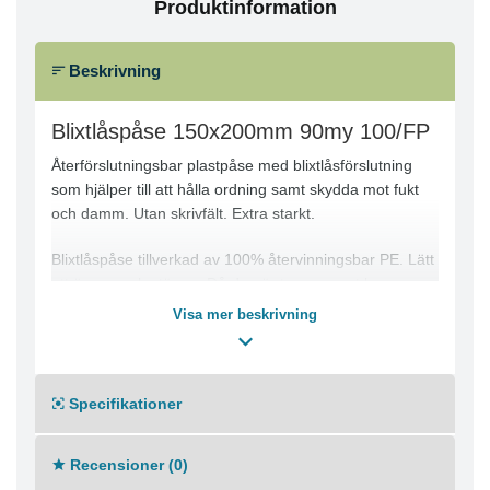
Produktinformation
Beskrivning
Blixtlåspåse 150x200mm 90my 100/FP
Återförslutningsbar plastpåse med blixtlåsförslutning
som hjälper till att hålla ordning samt skydda mot fukt
och damm. Utan skrivfält. Extra starkt.
Blixtlåspåse tillverkad av 100% återvinningsbar PE. Lätt
att öppna och stänga. Då den är transparent kan man
tydligt se dess innehåll.
Visa mer beskrivning
Lämplig för tunga eller skarpkantade föremål.
Blixtlåspåsen kan återanvändas vilket gör den
kostnadseffektiv.
Specifikationer
Utan skrivfält
Material: 100% återvinningsbar PE
Recensioner (0)
Färg: Transparent