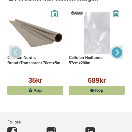
Cellofan Nordic
Cellofan Hedlunds
BrandsTransparent 70cmx5m
57cmx200m
35kr
689kr
Köp
Köp
Följ oss