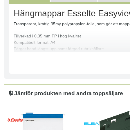
Hängmappar Esselte Easyvie
Transparent, kraftig 35my polypropylen-folie, som gör att mappen
Tillverkad i 0,35 mm PP i hög kvalitet
Kompatibelt format: A4
Färgat band längst upp samt färgad rubrikhållare
Glatt utsida / matt yta på insidan
Standard Classic rubrikhållare i färgad celloid anpassad till ma
Samma yta som innermapparna
Mycket praktisk för tillfällig förvaring
Mått: (HxB) 240x315mm.
Jämför produkten med andra toppsäljare