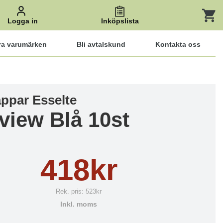
Logga in
Inköpslista
ra varumärken
Bli avtalskund
Kontakta oss
par Esselte
view Blå 10st
418kr
Rek. pris:
523kr
Inkl. moms