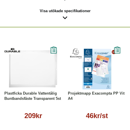
Visa utökade specifikationer
Läs mer
Läs mer
Plastficka Durable Vattentålig
Projektmapp Exacompta PP Vit
Buntbandsfäste Transparent 5st
A4
209kr
46kr/st