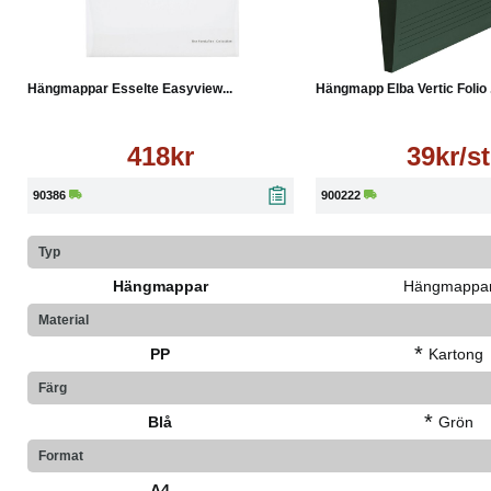
Köp
Läs mer
Läs mer
Hängmappar Esselte Easyview...
Hängmapp Elba Vertic Folio .
418kr
39kr/st
90386
900222
Typ
Hängmappar
Hängmappa
Material
*
PP
Kartong
Färg
*
Blå
Grön
Format
A4
-