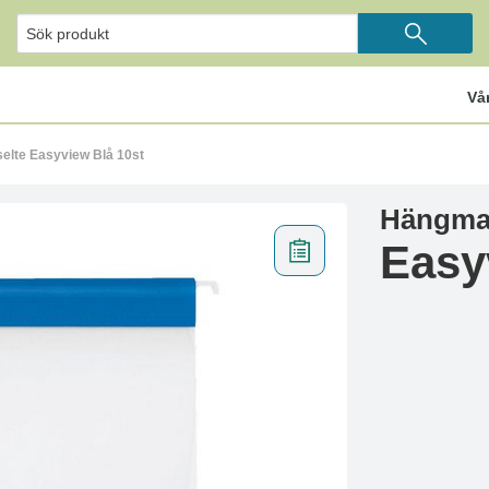
Vå
lte Easyview Blå 10st
Hängmap
Easy