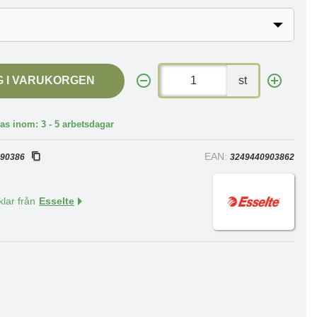
G I VARUKORGEN
st
as inom: 3 - 5 arbetsdagar
:
EAN:
90386
3249440903862
klar från
Esselte