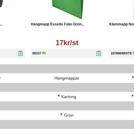
Läs mer
Köp
..
Hängmapp Esselte Folio Grön...
Klämmapp Nord
17kr/st
90337
107896WHITE
*
r
Hängmappar
*
*
Kartong
*
Grön
-