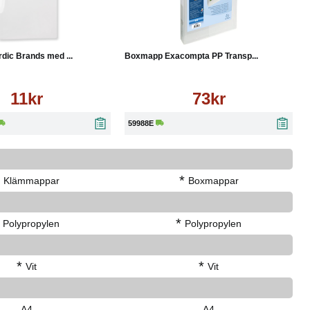
Läs mer
Köp
Läs mer
ic Brands med ...
Boxmapp Exacompta PP Transp...
11kr
73kr
59988E
*
Klämmappar
Boxmappar
*
Polypropylen
Polypropylen
*
*
Vit
Vit
A4
A4