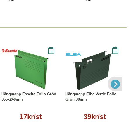
Läs mer
Läs mer
Hängmapp Esselte Folio Grön
Hängmapp Elba Vertic Folio
365x240mm
Grön 30mm
17kr/st
39kr/st