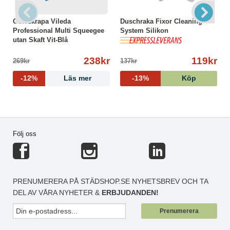
Golvskrapa Vileda
Duschraka Fixor Cleaning
Professional Multi Squeegee
System Silikon
utan Skaft Vit-Blå
238kr
119kr
269kr
137kr
-12%
Läs mer
-13%
Köp
Följ oss
PRENUMERERA PÅ STÄDSHOP.SE NYHETSBREV OCH TA
DEL AV VÅRA NYHETER &
ERBJUDANDEN!
Prenumerera