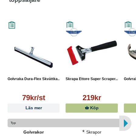
Golvraka Dura-Flex Skvättka...
Skrapa Ettore Super Scraper...
Golvrak
79kr/st
219kr
Läs mer
Köp
Typ
*
Golvrakor
Skrapor