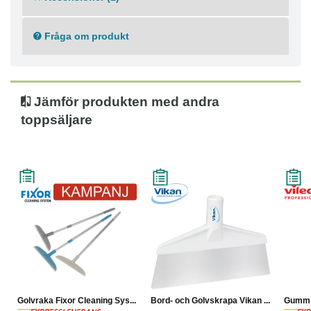
Fråga om produkt
Jämför produkten med andra
toppsäljare
Golvraka Fixor Cleaning Sys...
Bord- och Golvskrapa Vikan ...
Gummir