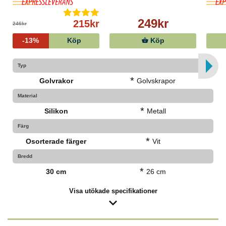
249kr
215kr
246kr
-13%
Köp
Köp
Typ
*
Golvrakor
Golvskrapor
Material
*
Silikon
Metall
Färg
*
Osorterade färger
Vit
Bredd
*
30 cm
26 cm
Visa utökade specifikationer