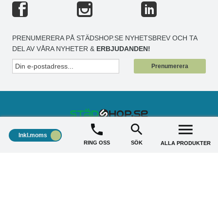
PRENUMERERA PÅ STÄDSHOP.SE NYHETSBREV OCH TA
DEL AV VÅRA NYHETER &
ERBJUDANDEN!
Prenumerera
Inkl.moms
STÄDSHOP
+
RING OSS
SÖK
ALLA PRODUKTER
KUNDSERVICE
+
AKTUELLA ERBJUDANDE
+