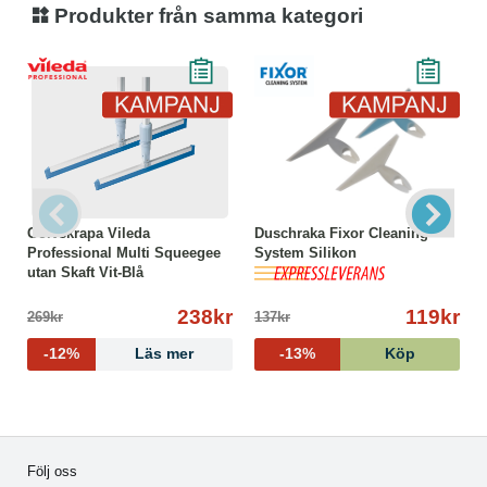
Produkter från samma kategori
Golvskrapa Vileda
Duschraka Fixor Cleaning
Professional Multi Squeegee
System Silikon
utan Skaft Vit-Blå
238kr
119kr
269kr
137kr
-12%
Läs mer
-13%
Köp
Följ oss