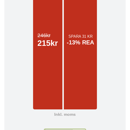
246kr
SPARA 31 KR
215kr
-13% REA
Inkl. moms