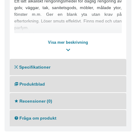
Ett lätt alkaliskt rengöringsmedel för daglig rengöring av
golv, väggar, tak, sanitetsgods, möbler, målade ytor,
fönster m.m. Ger en blank yta utan krav på
eftertorkning. Löser smuts effektivt. Finns med och utan
parfym.
Användning:
Ett lätt alkaliskt rengöringsmedel för daglig rengöring av
Visa mer beskrivning
golv, väggar, tak, sanitetsgods, möbler, målade ytor,
fönster m.m. Ger en blank yta utan krav på
eftertorkning.
Specifikationer
Endast för professionell användning
Egenskaper:
Allfix löser effektivt smuts och lämnar en blank och ren
Produktblad
yta. Parfymerad. (Önskas oparfymerat, se 1101).
Hållbarhet Månad 36
Recensioner (0)
Fråga om produkt