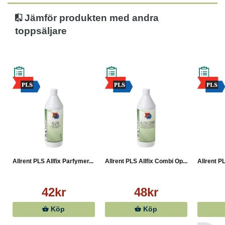
Jämför produkten med andra
toppsäljare
Allrent PLS Allfix Parfymer...
Allrent PLS Allfix Combi Op...
Allrent PL
42kr
48kr
Köp
Köp