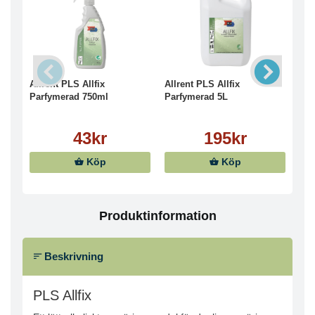
Allrent PLS Allfix
Allrent PLS Allfix
All
Parfymerad 750ml
Parfymerad 5L
Opa
43kr
195kr
Köp
Köp
Produktinformation
Beskrivning
PLS Allfix