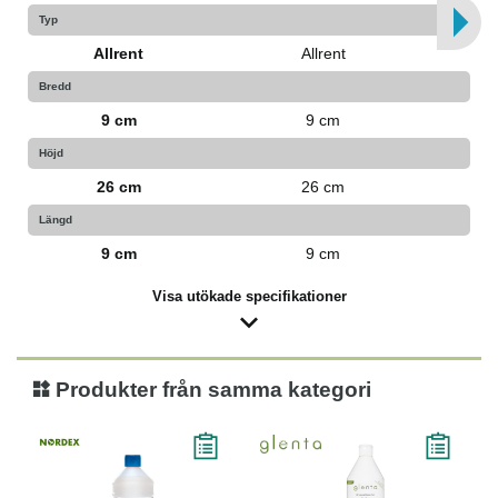
Typ
Allrent
Allrent
Bredd
9 cm
9 cm
Höjd
26 cm
26 cm
Längd
9 cm
9 cm
Visa utökade specifikationer
Produkter från samma kategori