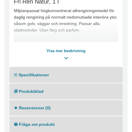
Fri Ren Natur, 1 l
Miljöanpassat högkoncentrerat allrengöringsmedel för
daglig rengöring på normalt nedsmutsade interiöra ytor,
såsom golv, väggar och inredning. Passar alla
städmetoder. Utan färg och parfym.
Användning:
För professionell användning till daglig
rengöring av alla vattentåliga tvättbara ytor.
Visa mer beskrivning
Dosering:
Lättare rengöring: 2 - 4 ml till 10 liter
vatten.Normal rengöring: 5 ml till 10 liter vatten.För
exakt dosering använd doseringskapsyl 62526007 eller
Specifikationer
doseringspump 62526005.
Produktblad
Metodbeskrivning:
För fukt- och våttorkning.
Eftersköljning är inte nödvändig. Kan även användas i
kombimaskin.
Recensioner (0)
Fråga om produkt