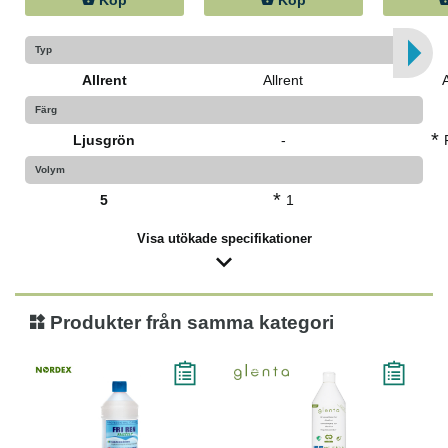
Köp
Köp
Typ
Allrent
Allrent
A
Färg
*
Ljusgrön
-
Volym
*
5
1
Visa utökade specifikationer
Produkter från samma kategori