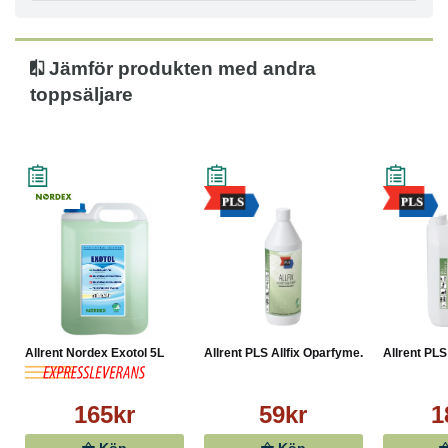
Jämför produkten med andra
toppsäljare
Allrent Nordex Exotol 5L
Allrent PLS Allfix Oparfyme...
Allrent PLS
165kr
59kr
1