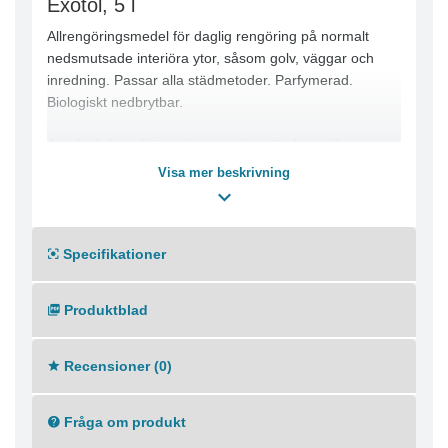
Exotol, 5 l
Allrengöringsmedel för daglig rengöring på normalt
nedsmutsade interiöra ytor, såsom golv, väggar och
inredning. Passar alla städmetoder. Parfymerad.
Biologiskt nedbrytbar.
Användning:
För professionell användning till
rengöring av målade ytor, golv, kakel och sanitetsgods.
Visa mer beskrivning
Dosering:
Normal rengöring: 25 ml till 10 liter
vatten.Lättare rengöring: 10 - 20 ml till 10 liter
vatten.För exakt dosering använd doseringspump
Specifikationer
62526003.
Produktblad
Metodbeskrivning:
För fukt- eller våttorkning.
Eftersköljning ej nödvändig.
Recensioner (0)
Fråga om produkt