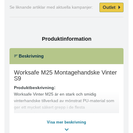
Outlet
Se liknande artiklar med aktuella kampanjer:
Produktinformation
Beskrivning
Worksafe M25 Montagehandske Vinter
S9
Produktbeskrivning:
Worksafe Vinter M25 är en stark och smidig
vinterhandske tillverkad av mönstrat PU-material som
ger ett mycket säkert grepp i de flesta
arbetsförhållanden. Handsken har en utmärkt passform
och fingerkänsla samt är helfodrad med 140g polyester
Visa mer beskrivning
för att hålla händerna varma under kalla