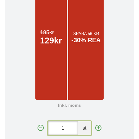
185kr
SPARA 56 KR
129kr
-30% REA
Inkl. moms
st