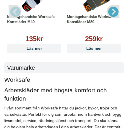
EN-ISO 21420:2020
EN 388:2016 +A1:2018 2121X
Montagehandske Worksafe
Montagehandske Worksafe
Teknologi:
Konstläder M40
Konstläder M80
● Färgkodad
● Isolerar mot kyla
Godkännanden & Klassificeringar:
135kr
259kr
CE
Category II
Läs mer
Läs mer
Storlek:
9
Varumärke
Worksafe
Arbetskläder med högsta komfort och
funktion
I vårt sortiment från Worksafe hittar du jackor, byxor, tröjor och
varselvästar. Perfekt för dig som arbetar inom hantverk och bygg,
livsmedel, service, räddningstjänst och transport. Du ska känna
dig bekväm hela arbetsdagen i dina arbetskläder. Det är centralt i