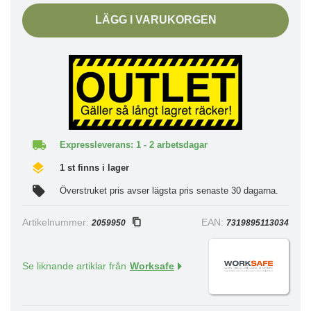
LÄGG I VARUKORGEN
Expressleverans: 1 - 2 arbetsdagar
1 st finns i lager
Överstruket pris avser lägsta pris senaste 30 dagarna.
Artikelnummer:
EAN:
2059950
7319895113034
Se liknande artiklar från
Worksafe