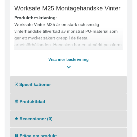
Worksafe M25 Montagehandske Vinter
Produktbeskrivning:
Worksafe Vinter M25 är en stark och smidig
vinterhandske tillverkad av mönstrat PU-material som
ger ett mycket säkert grepp i de flesta
arbetsförhållanden. Handsken har en utmärkt passform
och fingerkänsla samt är helfodrad med 140g polyester
för att hålla händerna varma under kalla
Visa mer beskrivning
arbetsförhållanden. Ovanhanden är gjord i polyester
och tummens ovandel i frotté för extra komfort. Den
justerbara kardborreknäppningen gör att handsken
Specifikationer
sitter stadigt på plats. Lämplig för montering, verkstad,
lagerarbete och hantverk.
Egenskaper:
Produktblad
● Mönstrad för utmärkt grepp
● Stark och smidig
Recensioner (0)
● Helfodrad med 140g polyester
● Tillverkad i PU-material som andas
● Justerbar kardborreknäppning
Fråga om produkt