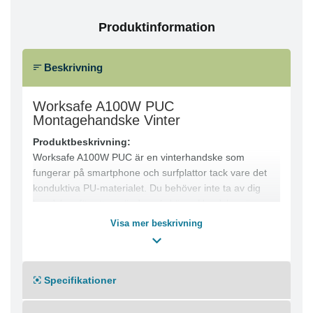
Produktinformation
Beskrivning
Worksafe A100W PUC
Montagehandske Vinter
Produktbeskrivning:
Worksafe A100W PUC är en vinterhandske som
fungerar på smartphone och surfplattor tack vare det
konduktiva PU-materialet. Du behöver inte ta av dig
handsken för att använda pekskärm. Handsken är
helfodrad med fleece som håller dina händer varma
Visa mer beskrivning
även under kalla arbetsförhållanden. Den har bra
grepp, förstärkt pekfinger och en smidig slip-on design.
Reflexdetaljen bidrar till ökad synlighet. Lämplig för
Specifikationer
montering, entreprenad, byggnadsarbete och
transportarbete.
Egenskaper: