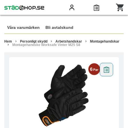
Våra varumärken
Bli avtalskund
Hem
Personligt skydd
Arbetshandskar
Montagehandskar
Montagehandske Worksafe Vinter M25 S8