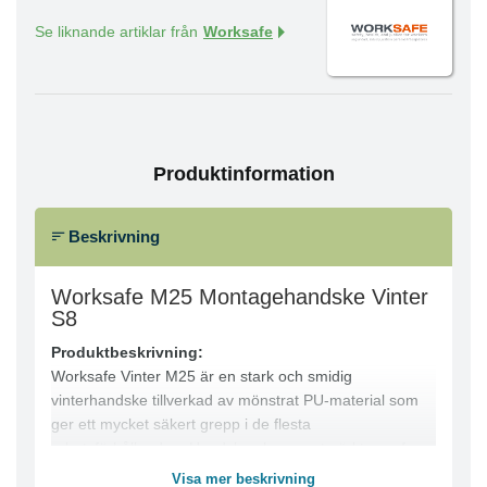
Se liknande artiklar från
Worksafe
Produktinformation
Beskrivning
Worksafe M25 Montagehandske Vinter
S8
Produktbeskrivning:
Worksafe Vinter M25 är en stark och smidig
vinterhandske tillverkad av mönstrat PU-material som
ger ett mycket säkert grepp i de flesta
arbetsförhållanden. Handsken har en utmärkt passform
och fingerkänsla samt är helfodrad med 140g polyester
Visa mer beskrivning