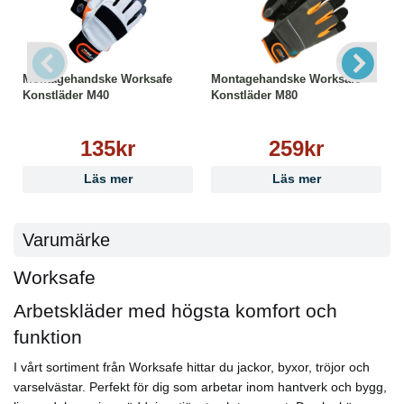
PPE Skyddsklasser:
EN 511:2006 11X
EN-ISO 21420:2020
EN 388:2016 +A1:2018 2121X
Montagehandske Worksafe
Montagehandske Worksafe
Teknologi:
Konstläder M40
Konstläder M80
● Färgkodad
● Isolerar mot kyla
Godkännanden & Klassificeringar:
135kr
259kr
CE
Category II
Läs mer
Läs mer
Storlek:
8
Varumärke
Worksafe
Arbetskläder med högsta komfort och
funktion
I vårt sortiment från Worksafe hittar du jackor, byxor, tröjor och
varselvästar. Perfekt för dig som arbetar inom hantverk och bygg,