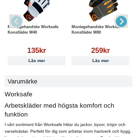
PPE Skyddsklasser:
EN 511:2006 11X
EN-ISO 21420:2020
EN 388:2016 +A1:2018 2121X
Montagehandske Worksafe
Montagehandske Worksafe
Teknologi:
Konstläder M40
Konstläder M80
● Färgkodad
● Isolerar mot kyla
Godkännanden & Klassificeringar:
135kr
259kr
CE
Category II
Läs mer
Läs mer
Storlek:
7
Varumärke
Worksafe
Arbetskläder med högsta komfort och
funktion
I vårt sortiment från Worksafe hittar du jackor, byxor, tröjor och
varselvästar. Perfekt för dig som arbetar inom hantverk och bygg,