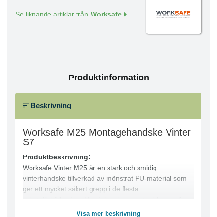
Se liknande artiklar från
Worksafe
Produktinformation
Beskrivning
Worksafe M25 Montagehandske Vinter
S7
Produktbeskrivning:
Worksafe Vinter M25 är en stark och smidig
vinterhandske tillverkad av mönstrat PU-material som
ger ett mycket säkert grepp i de flesta
arbetsförhållanden. Handsken har en utmärkt passform
och fingerkänsla samt är helfodrad med 140g polyester
Visa mer beskrivning