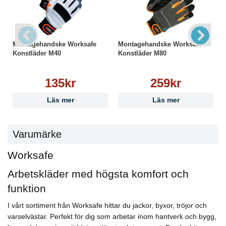
Teknologi:
● Isolerar mot kyla
● Touchscreen-kompatibel
Godkännanden & Klassificeringar:
Montagehandske Worksafe
Montagehandske Worksafe
CE
Konstläder M40
Konstläder M80
Category II
Storlek:
7
135kr
259kr
Läs mer
Läs mer
Varumärke
Worksafe
Arbetskläder med högsta komfort och
funktion
I vårt sortiment från Worksafe hittar du jackor, byxor, tröjor och
varselvästar. Perfekt för dig som arbetar inom hantverk och bygg,