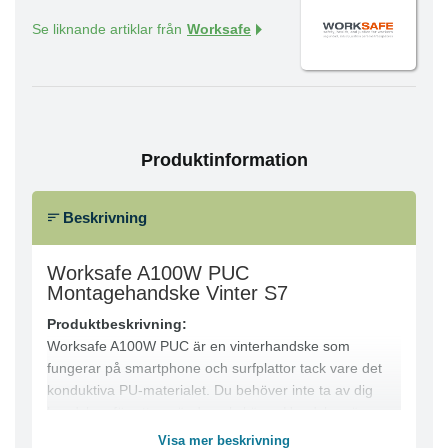
Se liknande artiklar från
Worksafe
Produktinformation
Beskrivning
Worksafe A100W PUC
Montagehandske Vinter S7
Produktbeskrivning:
Worksafe A100W PUC är en vinterhandske som
fungerar på smartphone och surfplattor tack vare det
konduktiva PU-materialet. Du behöver inte ta av dig
handsken för att använda pekskärm. Handsken är
helfodrad med fleece som håller dina händer varma
Visa mer beskrivning