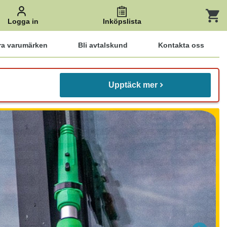
Logga in
Inköpslista
ra varumärken
Bli avtalskund
Kontakta oss
Upptäck mer