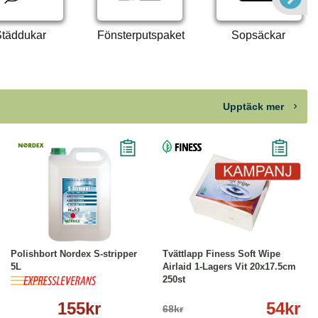
täddukar
Fönsterputspaket
Sopsäckar
Upptäck mer
Köp
Läs mer
-21%
Köp
Läs mer
Polishbort Nordex S-stripper
Tvättlapp Finess Soft Wipe
5L
Airlaid 1-Lagers Vit 20x17.5cm
250st
155kr
54kr
68kr