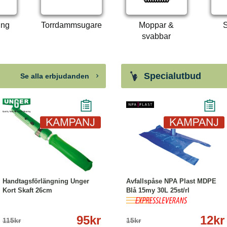
ing
Torrdammsugare
Moppar &
S
svabbar
Specialutbud
Se alla erbjudanden
-17%
Köp
Läs mer
-20%
Köp
Läs mer
Handtagsförlängning Unger
Avfallspåse NPA Plast MDPE
Kort Skaft 26cm
Blå 15my 30L 25st/rl
95kr
12kr
115kr
15kr