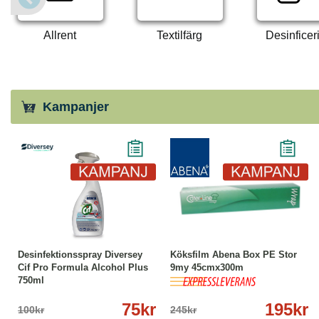
Allrent
Textilfärg
Desinficer
Kampanjer
-25%
Köp
Läs mer
-20%
Köp
Läs mer
Desinfektionsspray Diversey
Köksfilm Abena Box PE Stor
Cif Pro Formula Alcohol Plus
9my 45cmx300m
750ml
75kr
195kr
100kr
245kr