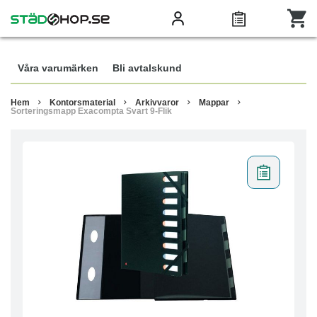
Våra varumärken
Bli avtalskund
Hem
Kontorsmaterial
Arkivvaror
Mappar
Sorteringsmapp Exacompta Svart 9-Flik