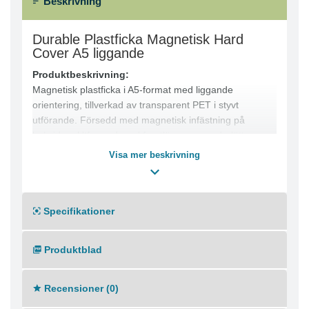
Beskrivning
Durable Plastficka Magnetisk Hard
Cover A5 liggande
Produktbeskrivning:
Magnetisk plastficka i A5-format med liggande
orientering, tillverkad av transparent PET i styvt
utförande. Försedd med magnetisk infästning på
baksidan. Utformad med frontläpp som underlättar
snabb utbyte av dokument.
Visa mer beskrivning
Produktfördelar:
● Magnetisk infästning
● Transparent hard cover i PET
Specifikationer
● Frontläpp för snabb dokumenthantering
● Lämplig för skanning och dokumenthantering
Tekniska specifikationer:
Produktblad
● Format: A5
● Orientering: Liggande
● Innerdimensioner: 210 x 148 mm (B x H)
Recensioner (0)
● Yttermått: 213 x 153 mm (B x H)