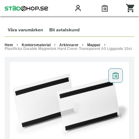
Våra varumärken
Bli avtalskund
Hem
Kontorsmaterial
Arkivvaror
Mappar
Plastficka Durable Magnetisk Hard Cover Transparent A5 Liggande 10st