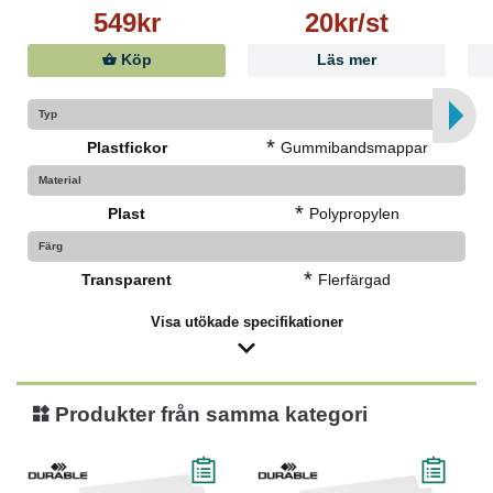
549kr
20kr/st
Köp
Läs mer
Typ
*
Plastfickor
Gummibandsmappar
Material
*
Plast
Polypropylen
Färg
*
Transparent
Flerfärgad
Visa utökade specifikationer
Produkter från samma kategori