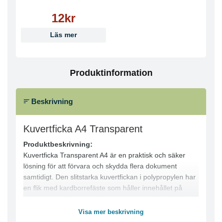
12kr
Läs mer
Produktinformation
Beskrivning
Kuvertficka A4 Transparent
Produktbeskrivning:
Kuvertficka Transparent A4 är en praktisk och säker
lösning för att förvara och skydda flera dokument
samtidigt. Den slitstarka kuvertfickan i polypropylen har
en flik med kardborrefäste som håller innehållet på
plats och skyddar mot damm, smuts och fukt. Perfekt
för förvaring av större dokument, flersidiga broschyrer
Visa mer beskrivning
och lösa papper i pärmar eller mappar.