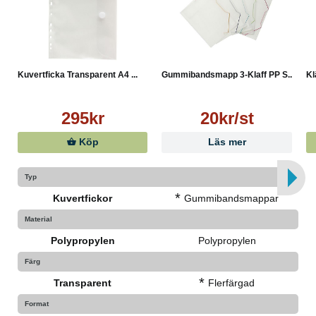
Kuvertficka Transparent A4 ...
Gummibandsmapp 3-Klaff PP S...
Kl
295kr
20kr/st
Köp
Läs mer
Typ
*
Kuvertfickor
Gummibandsmappar
Material
Polypropylen
Polypropylen
Färg
*
Transparent
Flerfärgad
Format