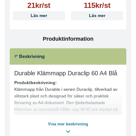
21kr/st
115kr/st
Läs mer
Läs mer
Produktinformation
Beskrivning
Durable Klämmapp Duraclip 60 A4 Blå
Produktbeskrivning:
Klämmapp från Durable i serien Duraclip, tillverkad av
slitstark plast och designad för säker och praktisk
förvaring av A4-dokument. Den fjäderbelastade
klämman av specialstål håller upp till 60 ark stadigt på
plats utan behov av hålslagning, vilket gör den idealisk
för offerter, möteshandlingar och utbildningsmaterial.
Visa mer beskrivning
Produktfördelar: