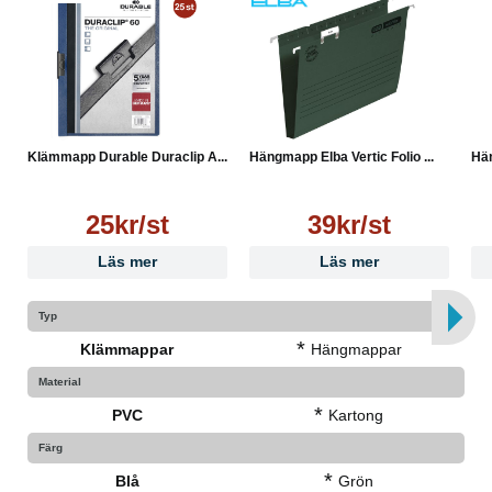
Klämmapp Durable Duraclip A...
Hängmapp Elba Vertic Folio ...
Hän
25kr/st
39kr/st
Läs mer
Läs mer
Typ
*
Klämmappar
Hängmappar
Material
*
PVC
Kartong
Färg
*
Blå
Grön