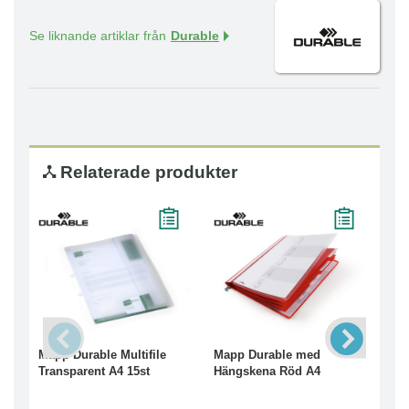
Se liknande artiklar från
Durable
Relaterade produkter
Mapp Durable Multifile
Mapp Durable med
Map
Transparent A4 15st
Hängskena Röd A4
Hän
A4