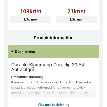
109kr/st
21kr/st
Läs mer
Läs mer
Produktinformation
Beskrivning
Durable Klämmapp Duraclip 30 A4
Antracitgrå
Produktbeskrivning:
Klämmapp från Durable i serien Duraclip, tillverkad av
slitstark plast och utformad för säker och praktisk
förvaring av A4-dokument. Den starka klämman av
specialstål håller upp till 30 ark stadigt på plats utan
behov av hålslagning, vilket gör den idealisk för offerter,
Visa mer beskrivning