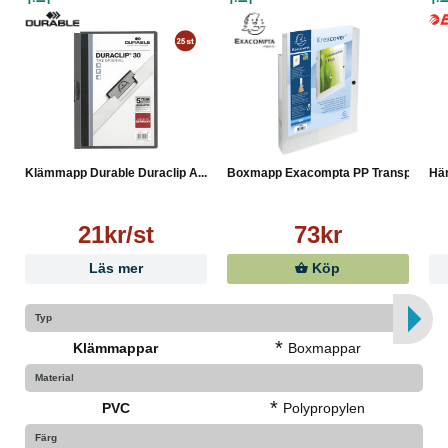
Klämmapp Durable Duraclip A...
Boxmapp Exacompta PP Transp...
Hän
21kr/st
73kr
Läs mer
Köp
Typ
*
Klämmappar
Boxmappar
Material
*
PVC
Polypropylen
Färg