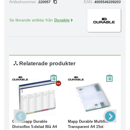
Artikelnummer:
EAN:
220057
4005546209203
Se liknande artiklar från
Durable
Relaterade produkter
Offertmapp Durable
Mapp Durable Multifile
Kl
Divisoflex 5-delad Blå A4
Transparent A4 15st
Inv