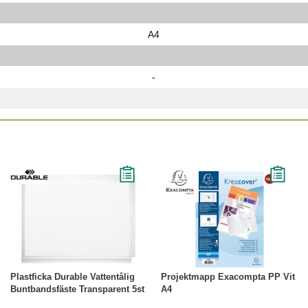
A4
-
Läs mer
Läs mer
Plastficka Durable Vattentålig
Projektmapp Exacompta PP Vit
Buntbandsfäste Transparent 5st
A4