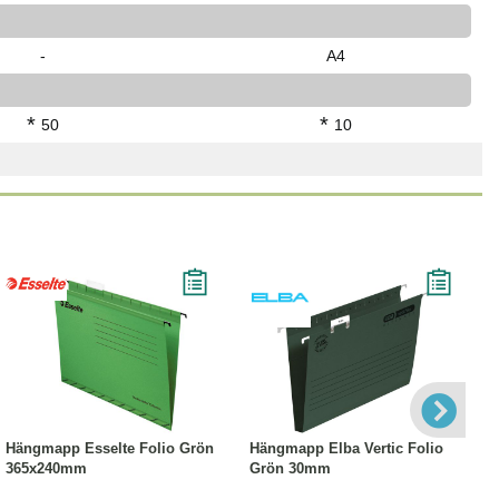
-
A4
*
*
50
10
Läs mer
Läs mer
Hängmapp Esselte Folio Grön
Hängmapp Elba Vertic Folio
365x240mm
Grön 30mm