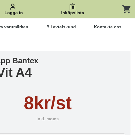
Logga in
Inköpslista
ra varumärken
Bli avtalskund
Kontakta oss
pp Bantex
Vit A4
8kr/st
Inkl. moms