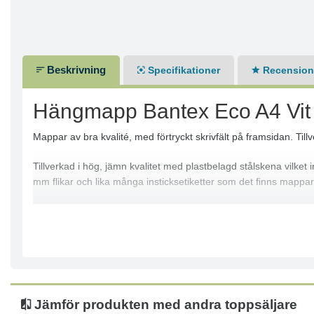
Beskrivning
Specifikationer
Recensione
Hängmapp Bantex Eco A4 Vit
Mappar av bra kvalité, med förtryckt skrivfält på framsidan. Till
Tillverkad i hög, jämn kvalitet med plastbelagd stålskena vilket
mm flikar och lika många insticksetiketter som det finns mappar
Bigar i botten för stegvis expansion upp till 20mm
Färg: Vit
Storlek: A4
Jämför produkten med andra toppsäljare