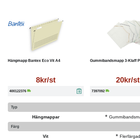
Läs mer
Läs mer
Hängmapp Bantex Eco Vit A4
Gummibandsmapp 3-Klaff PP
8kr/st
20kr/st
400122376
7397092
Typ
*
Hängmappar
Gummibandsm
Färg
*
Vit
Flerfärga