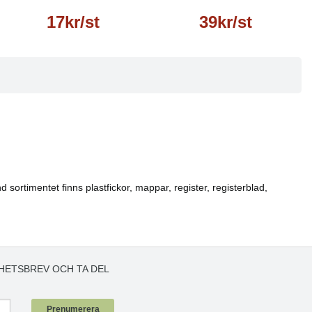
17kr/st
39kr/st
 sortimentet finns plastfickor, mappar, register, registerblad,
HETSBREV OCH TA DEL
!
Prenumerera