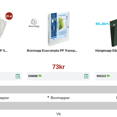
Köp
Läs mer
 S...
Boxmapp Exacompta PP Transp...
Hängmapp Elba 
73kr
59988E
900222
*
appar
Boxmappar
d
Vit