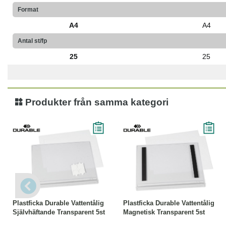
Format
A4
A4
Antal st/fp
25
25
Produkter från samma kategori
Läs mer
Läs mer
Plastficka Durable Vattentålig
Plastficka Durable Vattentålig
Självhäftande Transparent 5st
Magnetisk Transparent 5st