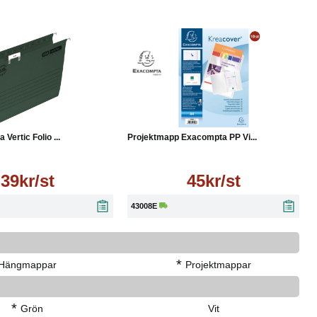
Läs mer
Läs mer
Vertic Folio ...
Projektmapp Exacompta PP Vi...
39kr/st
45kr/st
43008E
*
Hängmappar
Projektmappar
*
Grön
Vit