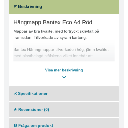
Beskrivning
Hängmapp Bantex Eco A4 Röd
Mappar av bra kvalité, med förtryckt skrivfält på
framsidan. Tillverkade av syrafri kartong.
Bantex Hämngmappar tillverkade i hög, jämn kvalitet
med plastbelagd stålskena vilket innebär att
hängmapparna glider lätt och ljudlöst. Mapparna har
förtryckta skrivfält på framsidan. Syrafri kartong.
Visa mer beskrivning
Levereras med 50 mm flikar och lika många
insticksetiketter som det finns mappar i förpackningen.
Bigar i botten för stegvis expansion upp till 20mm
Specifikationer
Storlek: A4
Färg: Röd
Recensioner (0)
Fråga om produkt