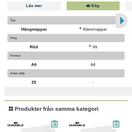
Läs mer
Köp
Typ
*
Hängmappar
Klämmappar
Färg
*
Röd
Vit
Format
A4
A4
Antal st/fp
25
-
Produkter från samma kategori