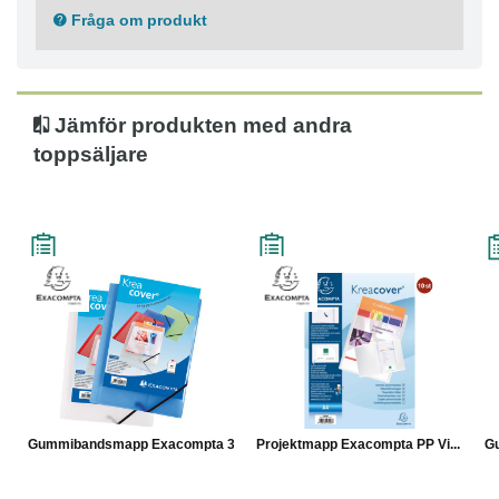
● Material: Polypropen
Fråga om produkt
● Mått: 240 × 320 mm
● Tjocklek: 0,5 mm
● Färg: Transparent
Jämför produkten med andra
toppsäljare
Gummibandsmapp Exacompta 3-...
Projektmapp Exacompta PP Vi...
Gu