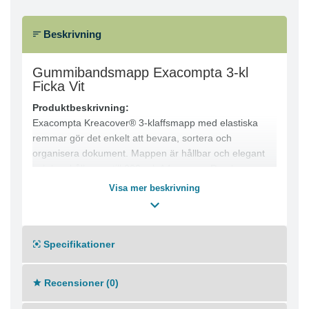
Beskrivning
Gummibandsmapp Exacompta 3-kl
Ficka Vit
Produktbeskrivning:
Exacompta Kreacover® 3-klaffsmapp med elastiska
remmar gör det enkelt att bevara, sortera och
organisera dokument. Mappen är hållbar och elegant
och kan hålla upp till 200 ark A4-papper. Den har en
transparent A4-ficka framtill för personligt omslag.
Visa mer beskrivning
Produktfördelar:
● Håller upp till 200 ark A4-papper
● Transparent A4-ficka för personligt omslag
Specifikationer
● 3 klaffar och 2 elastiska remmar säkerställer säker
förslutning
● Elegant och hållbar design
Recensioner (0)
● Passar perfekt för vardagligt bruk
Specifikationer: