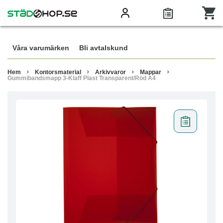
Våra varumärken
Bli avtalskund
Hem
Kontorsmaterial
Arkivvaror
Mappar
Gummibandsmapp 3-Klaff Plast Transparent/Röd A4