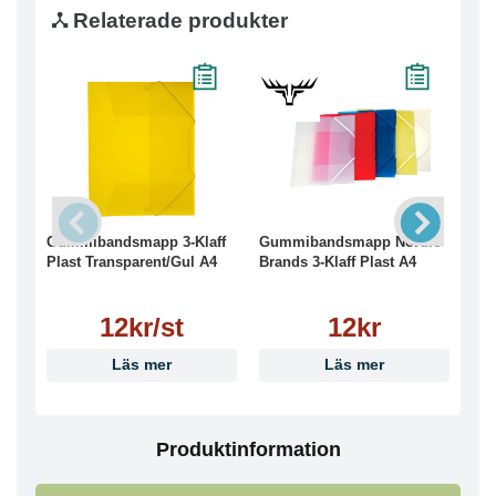
Relaterade produkter
Gummibandsmapp 3-Klaff
Gummibandsmapp Nordic
Gu
Plast Transparent/Gul A4
Brands 3-Klaff Plast A4
Pla
12kr/st
12kr
Läs mer
Läs mer
Produktinformation