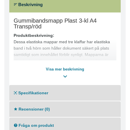
Beskrivning
Gummibandsmapp Plast 3-kl A4
Transp/röd
Produktbeskrivning:
Dessa elastiska mappar med tre klaffar har elastiska
band i två hörn som håller dokument säkert på plats
samtidigt som innehållet förblir synligt. Mapparna är
tillverkade av färgad polypropylen för ökad hållbarhet
och kan utvidgas upp till 30 mm för större
Visa mer beskrivning
pappersbuntar. Ytan är jämn och skrivbar för enkel
märkning.
Produktfördelar:
Specifikationer
● 3-klaffsmapp med elastiska band i två hörn
● Kan utvidgas upp till 30 mm
● Skrivbar yta för märkning
Recensioner (0)
● Tålig polypropylen
● Passar A4-dokument
Specifikationer:
Fråga om produkt