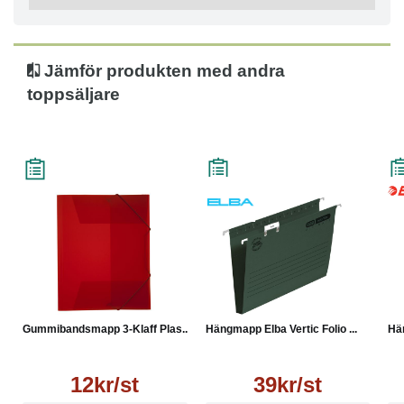
● Kapacitet: 300 ark
● Antal klaffar: 3
● Material: Polypropylen
● Format: A4
Jämför produkten med andra
● Färg: Röd
toppsäljare
Gummibandsmapp 3-Klaff Plas...
Hängmapp Elba Vertic Folio ...
Hän
12kr/st
39kr/st