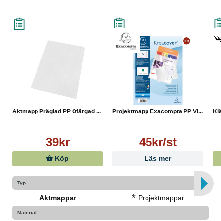
Aktmapp Präglad PP Ofärgad ...
Projektmapp Exacompta PP Vi...
Kl
39kr
45kr/st
Köp
Läs mer
Typ
*
Aktmappar
Projektmappar
Material