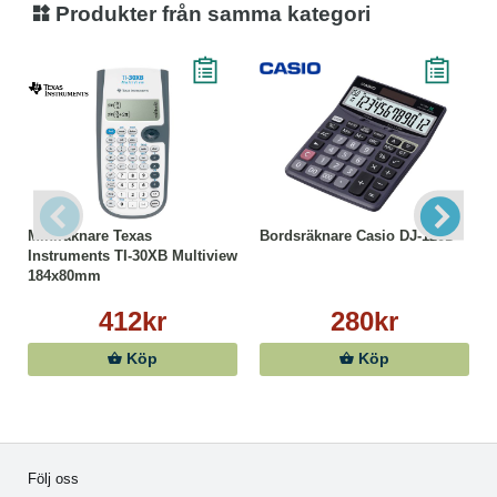
Produkter från samma kategori
Miniräknare Texas
Bordsräknare Casio DJ-120D
Instruments TI-30XB Multiview
184x80mm
412kr
280kr
Köp
Köp
Följ oss