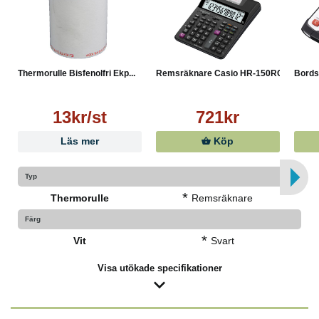
Thermorulle Bisfenolfri Ekp...
Remsräknare Casio HR-150RCE
Bords
13kr/st
721kr
Läs mer
Köp
Typ
*
Thermorulle
Remsräknare
Färg
*
Vit
Svart
Visa utökade specifikationer