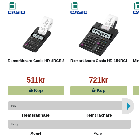
Mått (LxBxH): 239 x 102 x 82 mm
Remsräknare Casio HR-8RCE S...
Remsräknare Casio HR-150RCE
Min
511kr
721kr
Köp
Köp
Typ
Remsräknare
Remsräknare
Färg
Svart
Svart