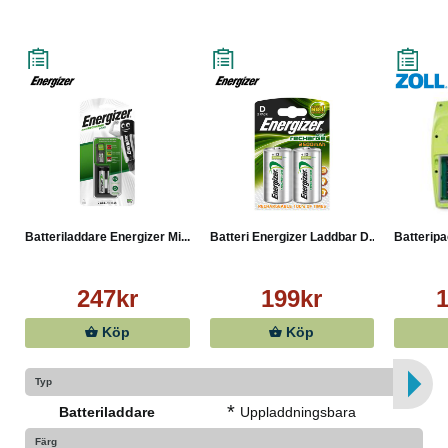
Batteriladdare Energizer Mi...
Batteri Energizer Laddbar D...
Batteripa
247kr
199kr
1
Köp
Köp
Typ
*
Batteriladdare
Uppladdningsbara
Färg