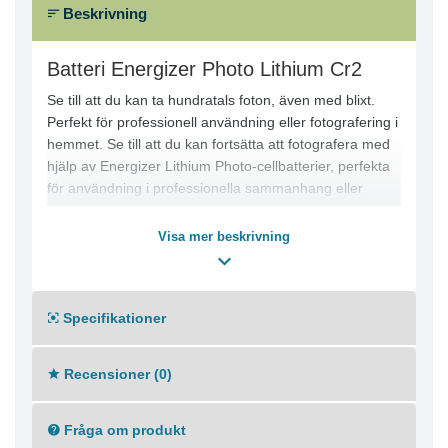
Beskrivning
Batteri Energizer Photo Lithium Cr2
Se till att du kan ta hundratals foton, även med blixt.
Perfekt för professionell användning eller fotografering i
hemmet. Se till att du kan fortsätta att fotografera med
hjälp av Energizer Lithium Photo-cellbatterier, perfekta
för användning i professionella sammanhang eller
hemma vid särskilda tilldragelser. Battericellerna är
särskilt utformade för att tåla belastningen från
Visa mer beskrivning
fotoblixtar och sviker dig aldrig, inte ens efter hundratals
tagningar i följd. De fortsätter att fungera vid extrema
temperaturer från -40 till 60 grader Celsius.
Specifikationer
Litiumtekniken tillhandahåller 3 volt och varar upp till 7
gånger längre än en vanlig alkalisk knappcell, vilket ger
dig extra välbehövlig prestanda som kommer väl till
Recensioner (0)
pass om du tänker resa och föreviga de där speciella
stunderna.
Fråga om produkt