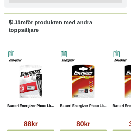
- Litium/mangandioxid-fotocellbatteri
- 3 volt
- Kapacitet på 800 mAh
- Vikt: 11 g
Jämför produkten med andra
- Volym: 5,2 kubikcentimeter
toppsäljare
- Drifttemperatur -40 till 60 grader Celsius
Batteri Energizer Photo Lit...
Batteri Energizer Photo Lit...
Batteri Ene
88kr
80kr