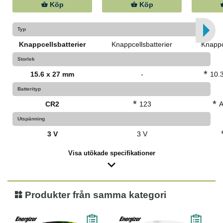
Köp
Köp
Typ
Knappcellsbatterier
Knappcellsbatterier
Knappc
Storlek
*
15.6 x 27 mm
-
10.
Batterityp
*
*
CR2
123
Utspänning
3 V
3 V
Visa utökade specifikationer
Produkter från samma kategori