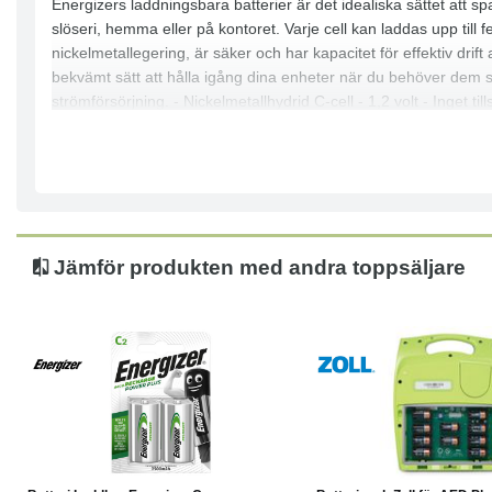
Energizers laddningsbara batterier är det idealiska sättet att 
slöseri, hemma eller på kontoret. Varje cell kan laddas upp till 
nickelmetallegering, är säker och har kapacitet för effektiv drif
bekvämt sätt att hålla igång dina enheter när du behöver dem so
strömförsörjning. - Nickelmetallhydrid C-cell - 1,2 volt - Inget
Jämför produkten med andra toppsäljare
Köp
Läs mer
Köp