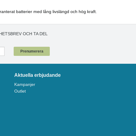
aranterat batterier med lång livslängd och hög kraft.
HETSBREV OCH TA DEL
!
Prenumerera
Aktuella erbjudande
Kampanjer
Outlet