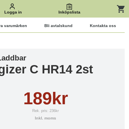
Logga in
Inköpslista
ra varumärken
Bli avtalskund
Kontakta oss
 Laddbar
gizer C HR14 2st
189kr
Rek. pris:
236kr
Inkl. moms