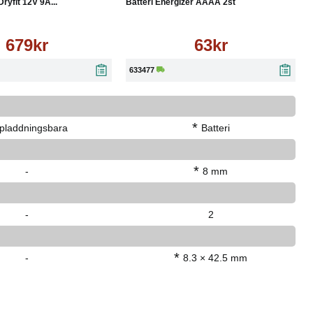
ryfit 12V 9A...
Batteri Energizer AAAA 2st
679kr
63kr
633477
*
pladdningsbara
Batteri
*
-
8 mm
-
2
*
-
8.3 × 42.5 mm