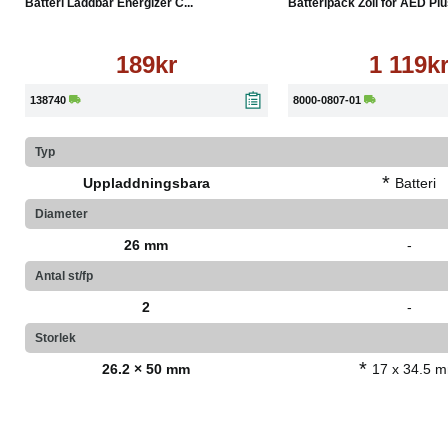
Batteri Laddbar Energizer C...
Batteripack Zoll för AED Pl
189kr
1 119k
138740
8000-0807-01
Typ
*
Uppladdningsbara
Batteri
Diameter
26 mm
-
Antal st/fp
2
-
Storlek
*
26.2 × 50 mm
17 x 34.5 