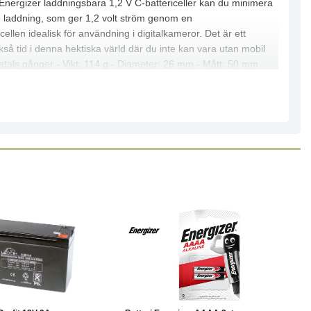
d Energizer laddningsbara 1,2 V C-battericeller kan du minimera
arje laddning, som ger 1,2 volt ström genom en
ellen idealisk för användning i digitalkameror. Det är ett
så tid i denna hektiska värld där du inte kan vara utan mobil
ndratals gånger - Vikt: 114 g - Diameter: 26 mm - Mått: 50 mm
Läs mer
Köp
Läs mer