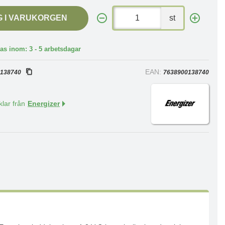
G I VARUKORGEN
st
as inom: 3 - 5 arbetsdagar
:
EAN:
138740
7638900138740
klar från
Energizer