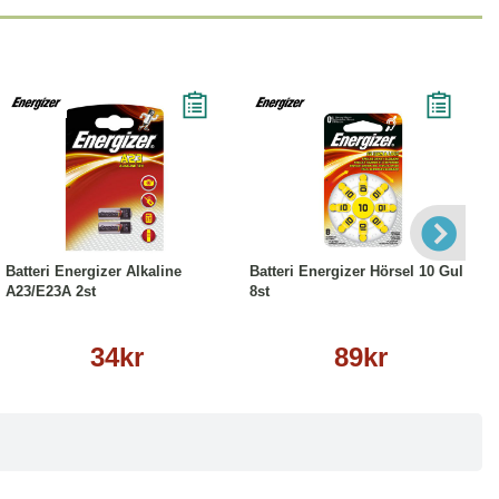
Köp
Läs mer
Köp
Läs mer
Batteri Energizer Alkaline
Batteri Energizer Hörsel 10 Gul
A23/E23A 2st
8st
34kr
89kr