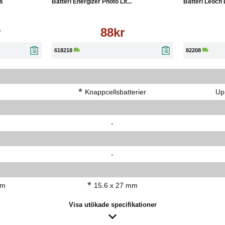
us
Batteri Energizer Photo Lit...
Batteri Leoch D
r
88kr
618218
82208
*
Knappcellsbatterier
Up
-
-
*
mm
15.6 x 27 mm
Visa utökade specifikationer