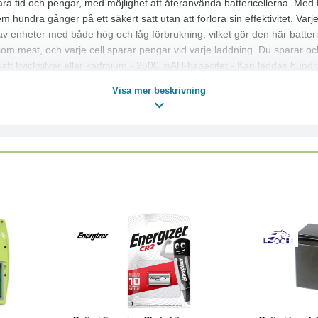
spara tid och pengar, med möjlighet att återanvända battericellerna. Me
fem hundra gånger på ett säkert sätt utan att förlora sin effektivitet. V
t av enheter med både hög och låg förbrukning, vilket gör den här batteric
m mest, och varje cell sparar pengar vid varje laddning. Du sparar ock
 tillsatt kvicksilver eller kadmium - 2500 mAH-kapacitet - Kan laddas hu
Visa mer beskrivning
Läs mer
Köp
Läs mer
Köp