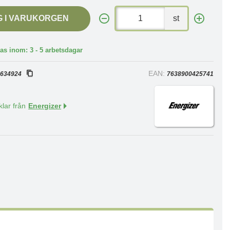
G I VARUKORGEN
st
as inom: 3 - 5 arbetsdagar
:
EAN:
634924
7638900425741
klar från
Energizer