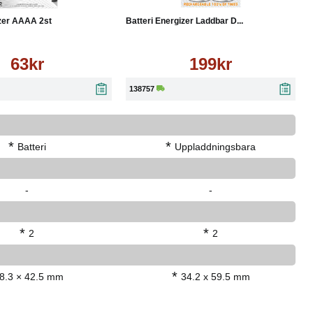
izer AAAA 2st
Batteri Energizer Laddbar D...
63kr
199kr
138757
*
*
Batteri
Uppladdningsbara
-
-
*
*
2
2
*
8.3 × 42.5 mm
34.2 x 59.5 mm