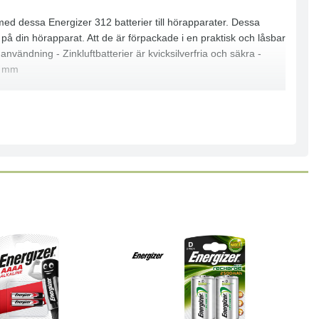
 med dessa Energizer 312 batterier till hörapparater. Dessa
n på din hörapparat. Att de är förpackade i en praktisk och låsbar
nvändning - Zinkluftbatterier är kvicksilverfria och säkra -
,6 mm
Läs mer
Köp
Läs mer