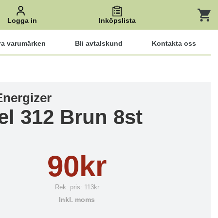
Logga in
Inköpslista
ra varumärken
Bli avtalskund
Kontakta oss
Energizer
el 312 Brun 8st
90kr
Rek. pris:
113kr
Inkl. moms