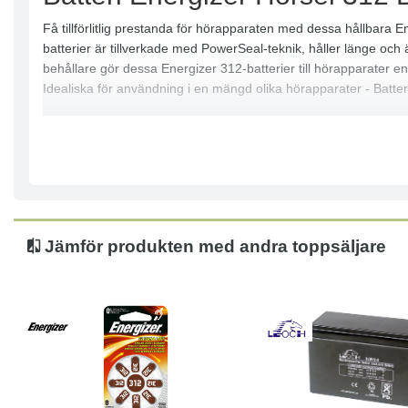
Få tillförlitlig prestanda för hörapparaten med dessa hållbara E
batterier är tillverkade med PowerSeal-teknik, håller länge och ä
behållare gör dessa Energizer 312-batterier till hörapparater enk
Idealiska för användning i en mängd olika hörapparater - Batter
Jämför produkten med andra toppsäljare
Köp
Läs mer
Köp