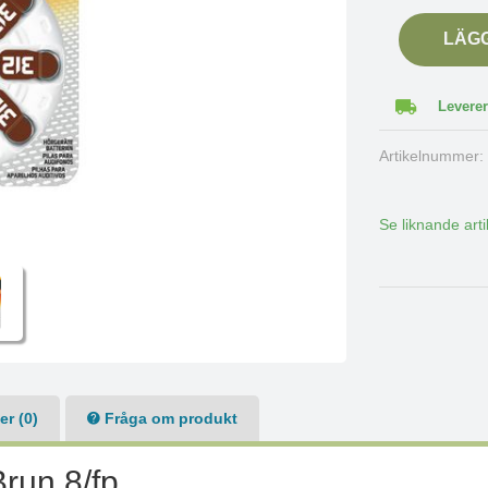
LÄG
Leverer
Artikelnummer
Se liknande arti
r (0)
Fråga om produkt
Brun 8/fp