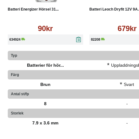
Batteri Energizer Hörsel 31...
Batteri Leoch Dryfit 12V 9A..
90kr
679kr
634924
82208
Typ
*
Batterier för hör...
Uppladdnings
Färg
*
Brun
Svart
Antal st/fp
8
-
Storlek
7.9 x 3.6 mm
-