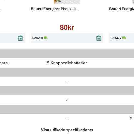
.
Batteri Energizer Photo Lit...
Batteri Energ
80kr
628290
633477
*
bara
Knappcellsbatterier
-
-
*
-
Visa utökade specifikationer