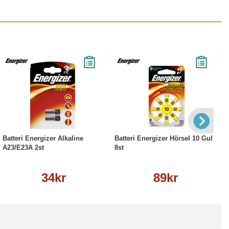
Köp
Läs mer
Köp
Läs mer
Batteri Energizer Alkaline
Batteri Energizer Hörsel 10 Gul
A23/E23A 2st
8st
34kr
89kr