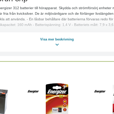
nergizer 312 batterier till hörapparat. Skydda och strömförsörj enheter
r fria från kvicksilver. De är miljövänligare och de förlänger livslängde
la att använda. - En låsbar behållare där batterierna förvaras redo för a
ikapacitet: 160 mAh - Batterispänning: 1,4 V - Batteriets mått: 7,9 x 3
Visa mer beskrivning
Läs mer
Köp
Läs mer
Köp