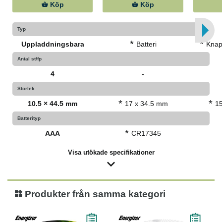
Köp
Köp
Typ
*
*
Uppladdningsbara
Batteri
Knap
Antal st/fp
4
-
Storlek
*
*
10.5 × 44.5 mm
17 x 34.5 mm
1
Batterityp
*
AAA
CR17345
Visa utökade specifikationer
Produkter från samma kategori