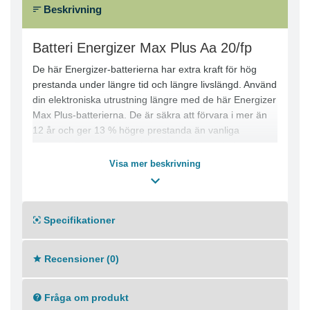
Beskrivning
Batteri Energizer Max Plus Aa 20/fp
De här Energizer-batterierna har extra kraft för hög
prestanda under längre tid och längre livslängd. Använd
din elektroniska utrustning längre med de här Energizer
Max Plus-batterierna. De är säkra att förvara i mer än
12 år och ger 13 % högre prestanda än vanliga
batterier. Eftersom inget kvicksilver eller kadmium har
tillsatts är de dessutom miljövänligare och enklare att
Visa mer beskrivning
kassera. - AA-batterier - +12 års hållbarhet - Längre
prestanda
Specifikationer
Recensioner (0)
Fråga om produkt