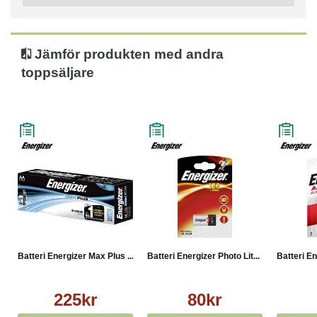
Jämför produkten med andra
toppsäljare
Batteri Energizer Max Plus ...
Batteri Energizer Photo Lit...
Batteri E
225kr
80kr