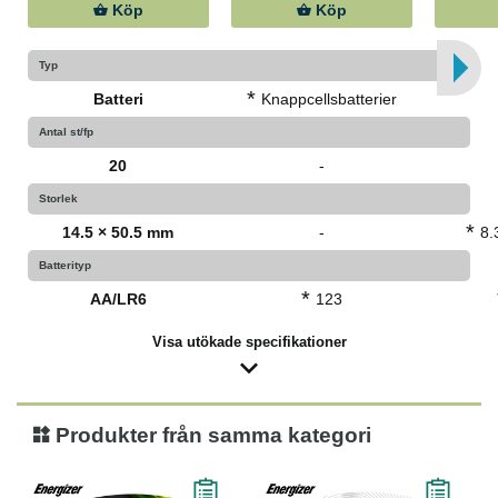
Köp
Köp
Typ
*
Batteri
Knappcellsbatterier
Antal st/fp
20
-
Storlek
*
14.5 × 50.5 mm
-
8.
Batterityp
*
AA/LR6
123
Visa utökade specifikationer
Produkter från samma kategori