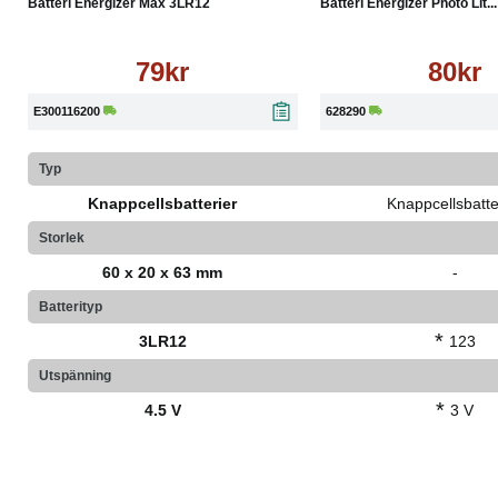
Batteri Energizer Max 3LR12
Batteri Energizer Photo Lit...
79kr
80kr
E300116200
628290
Typ
Knappcellsbatterier
Knappcellsbatte
Storlek
60 x 20 x 63 mm
-
Batterityp
*
3LR12
123
Utspänning
*
4.5 V
3 V