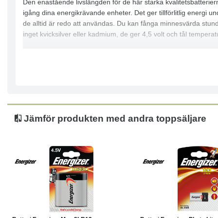
Den enastående livslängden för de här starka kvalitetsbatterier
igång dina energikrävande enheter. Det ger tillförlitlig energi 
de alltid är redo att användas. Du kan fånga minnesvärda stund
inget kvicksilver eller kadmium, de ger 4,5 volt och tål temperat
- 3LR12 4,5 V, alkaliskt cellbatteri
- Inget tillsatt kvicksilver eller kadmium
- Vikt: 163 g
- Tål temperaturer mellan -18 °C och 55 °C
- 7 års hållbarhet
- Mått: 60 x 20 x 63 mm
Jämför produkten med andra toppsäljare
Köp
Läs mer
Köp