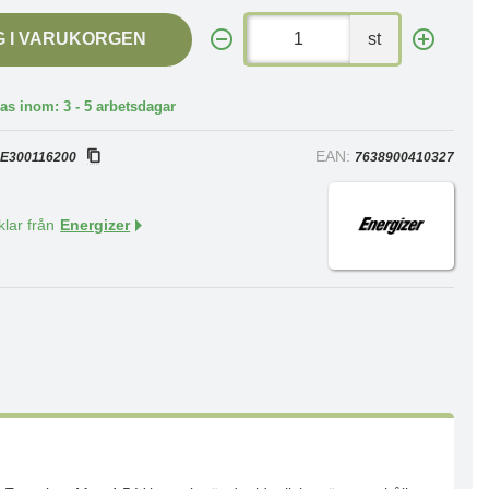
G I VARUKORGEN
st
as inom: 3 - 5 arbetsdagar
:
EAN:
E300116200
7638900410327
klar från
Energizer