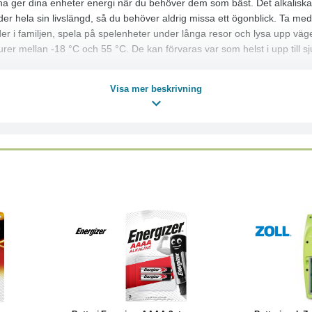
na ger dina enheter energi när du behöver dem som bäst. Det alkaliska En
under hela sin livslängd, så du behöver aldrig missa ett ögonblick. Ta me
er i familjen, spela på spelenheter under långa resor och lysa upp väg
urer mellan -18 °C och 55 °C. De kan förvaras var som helst i upp till sju
Visa mer beskrivning
Läs mer
Köp
Läs mer
Köp