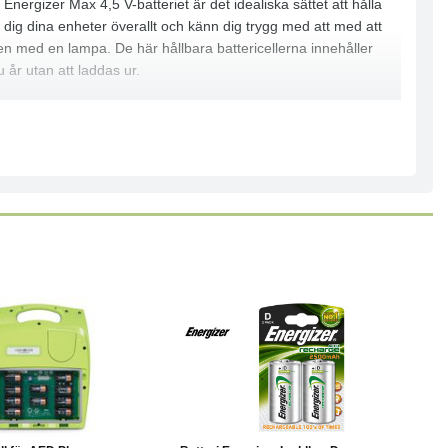
ergizer Max 4,5 V-batteriet är det idealiska sättet att hålla
d dig dina enheter överallt och känn dig trygg med att med att
en med en lampa. De här hållbara battericellerna innehåller
 år utan att laddas ur.
Läs mer
Köp
Läs mer