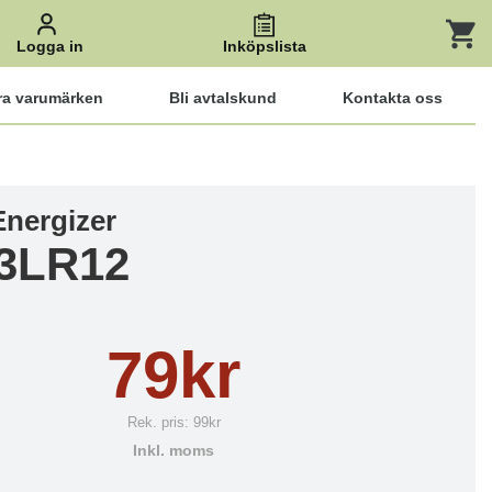
Logga in
Inköpslista
ra varumärken
Bli avtalskund
Kontakta oss
Energizer
3LR12
79kr
Rek. pris:
99kr
Inkl. moms