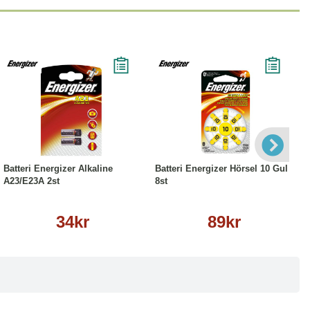
Köp
Läs mer
Köp
Läs mer
Batteri Energizer Alkaline
Batteri Energizer Hörsel 10 Gul
A23/E23A 2st
8st
34kr
89kr