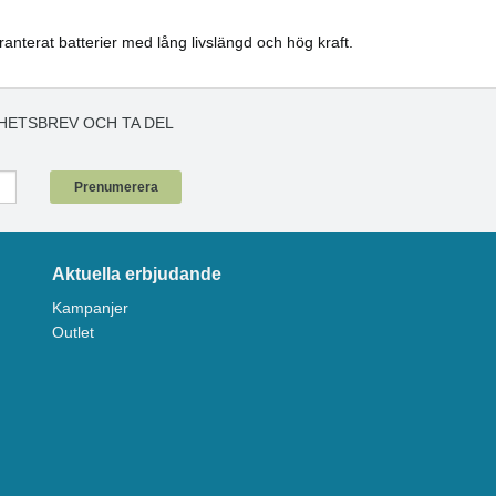
aranterat batterier med lång livslängd och hög kraft.
HETSBREV OCH TA DEL
!
Prenumerera
Aktuella erbjudande
Kampanjer
Outlet