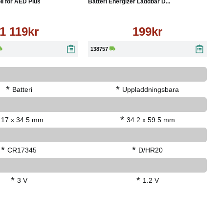
ll för AED Plus
Batteri Energizer Laddbar D...
1 119kr
199kr
138757
*
*
Batteri
Uppladdningsbara
*
17 x 34.5 mm
34.2 x 59.5 mm
*
*
CR17345
D/HR20
*
*
3 V
1.2 V