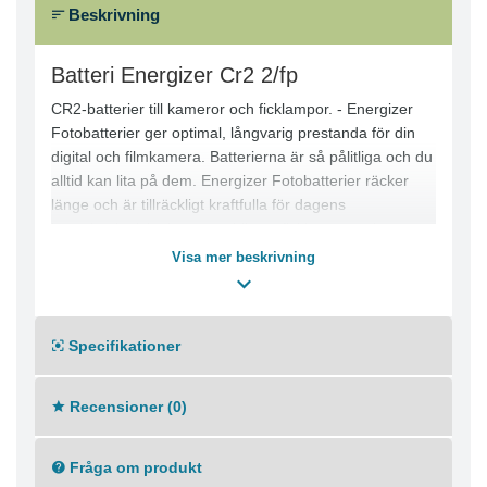
Beskrivning
Batteri Energizer Cr2 2/fp
CR2-batterier till kameror och ficklampor. - Energizer
Fotobatterier ger optimal, långvarig prestanda för din
digital och filmkamera. Batterierna är så pålitliga och du
alltid kan lita på dem. Energizer Fotobatterier räcker
länge och är tillräckligt kraftfulla för dagens
högteknologiska kameror, blixtar, ficklampor och
nattkikare mm - Link to interactive catalogue :
Visa mer beskrivning
speciality_interactive_catalogue_2014_LR.pdf
Specifikationer
Recensioner (0)
Fråga om produkt