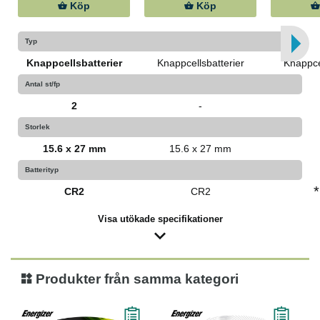
Köp
Köp
Typ
Knappcellsbatterier
Knappcellsbatterier
Knappce
Antal st/fp
2
-
Storlek
15.6 x 27 mm
15.6 x 27 mm
Batterityp
*
CR2
CR2
Visa utökade specifikationer
Produkter från samma kategori