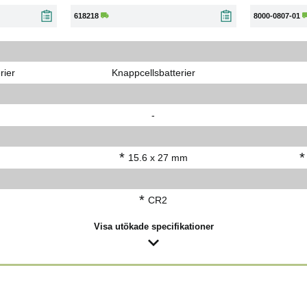
618218
8000-0807-01
rier
Knappcellsbatterier
-
*
*
15.6 x 27 mm
*
CR2
Visa utökade specifikationer