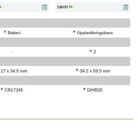
138757
*
*
Batteri
Uppladdningsbara
*
-
2
*
17 x 34.5 mm
34.2 x 59.5 mm
*
*
CR17345
D/HR20