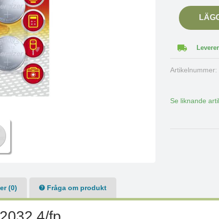
LÄG
Leverer
Artikelnummer
Se liknande arti
r (0)
Fråga om produkt
 2032 4/fp