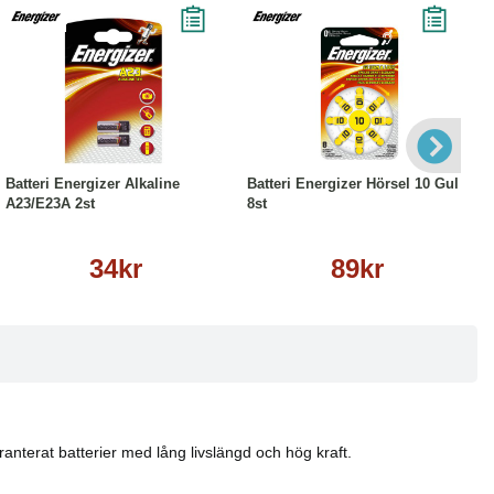
Köp
Läs mer
Köp
Läs mer
Batteri Energizer Alkaline
Batteri Energizer Hörsel 10 Gul
A23/E23A 2st
8st
34kr
89kr
aranterat batterier med lång livslängd och hög kraft.