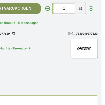
G I VARUKORGEN
st
as inom: 3 - 5 arbetsdagar
:
EAN:
377620
7638900377620
klar från
Energizer