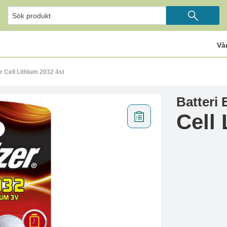
Vå
r Cell Lithium 2032 4st
Batteri 
Cell 