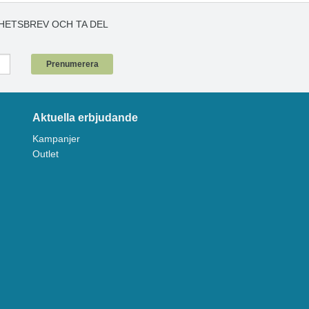
HETSBREV OCH TA DEL
!
Prenumerera
Aktuella erbjudande
Kampanjer
Outlet