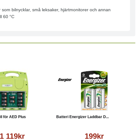
ter som bilnycklar, små leksaker, hjärtmonitorer och annan
ll 60 °C
Läs mer
Köp
Läs mer
ll för AED Plus
Batteri Energizer Laddbar D...
1 119kr
199kr