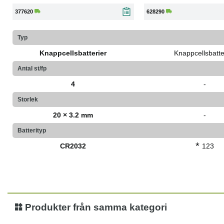
377620
628290
Typ
Knappcellsbatterier
Knappcellsbatte
Antal st/fp
4
-
Storlek
20 × 3.2 mm
-
Batterityp
*
CR2032
123
Produkter från samma kategori