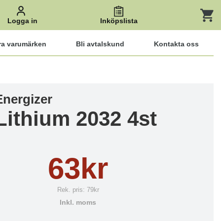
Logga in
Inköpslista
ra varumärken
Bli avtalskund
Kontakta oss
Energizer
Lithium 2032 4st
63kr
Rek. pris:
79kr
Inkl. moms