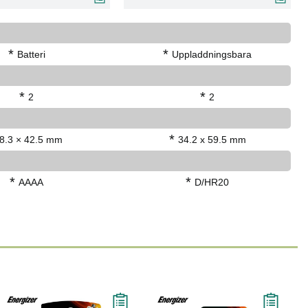
*
*
Batteri
Uppladdningsbara
*
*
2
2
*
8.3 × 42.5 mm
34.2 x 59.5 mm
*
*
AAAA
D/HR20