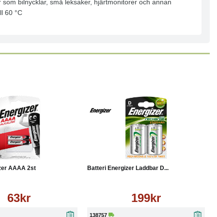
ter som bilnycklar, små leksaker, hjärtmonitorer och annan
ll 60 °C
Läs mer
Köp
Läs mer
izer AAAA 2st
Batteri Energizer Laddbar D...
63kr
199kr
138757