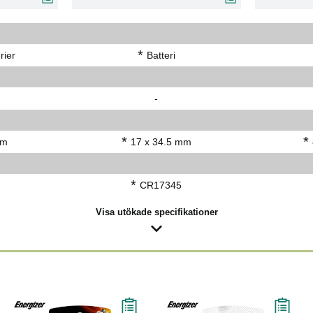
*
rier
Batteri
-
*
*
mm
17 x 34.5 mm
*
CR17345
Visa utökade specifikationer