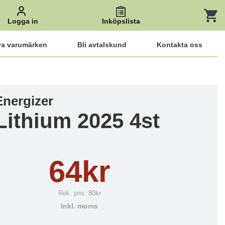
Logga in
Inköpslista
ra varumärken
Bli avtalskund
Kontakta oss
Energizer
Lithium 2025 4st
64kr
Rek. pris:
80kr
Inkl. moms