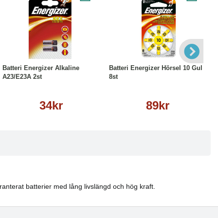
Köp
Läs mer
Köp
Läs mer
Batteri Energizer Alkaline
Batteri Energizer Hörsel 10 Gul
A23/E23A 2st
8st
34kr
89kr
aranterat batterier med lång livslängd och hög kraft.