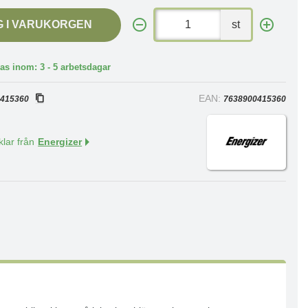
G I VARUKORGEN
st
as inom: 3 - 5 arbetsdagar
:
EAN:
415360
7638900415360
klar från
Energizer