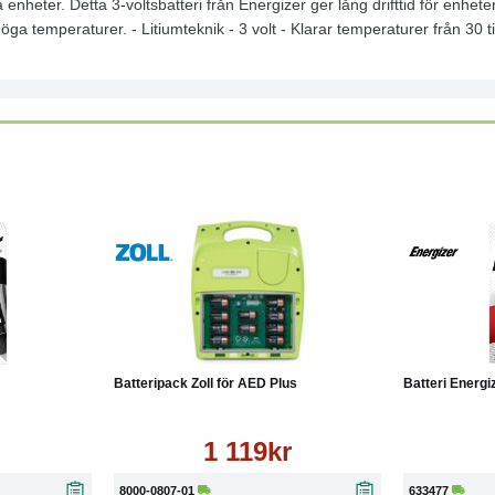
la enheter. Detta 3-voltsbatteri från Energizer ger lång drifttid för enhe
öga temperaturer. - Litiumteknik - 3 volt - Klarar temperaturer från 30 ti
Läs mer
Köp
Läs mer
Köp
Batteripack Zoll för AED Plus
Batteri Energ
1 119kr
8000-0807-01
633477