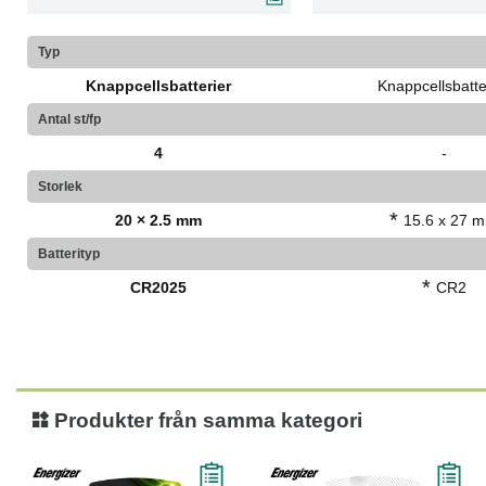
Typ
Knappcellsbatterier
Knappcellsbatte
Antal st/fp
4
-
Storlek
*
20 × 2.5 mm
15.6 x 27 
Batterityp
*
CR2025
CR2
Produkter från samma kategori