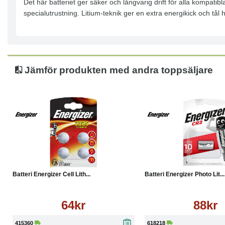
Det här batteriet ger säker och långvarig drift för alla kompatib
specialutrustning. Litium-teknik ger en extra energikick och tål h
Jämför produkten med andra toppsäljare
Köp
Läs mer
Köp
Batteri Energizer Cell Lith...
Batteri Energizer Photo Lit...
64kr
88kr
415360
618218