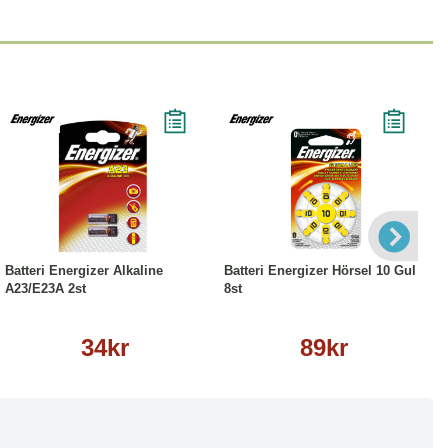
Köp
Läs mer
Köp
Läs mer
Batteri Energizer Alkaline
Batteri Energizer Hörsel 10 Gul
A23/E23A 2st
8st
34kr
89kr