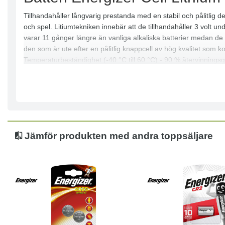
Tillhandahåller långvarig prestanda med en stabil och pålitlig de
och spel. Litiumtekniken innebär att de tillhandahåller 3 volt u
varar 11 gånger längre än vanliga alkaliska batterier medan de
den som är ute efter en pålitlig knappcell av hög kvalitet som 
Temperaturbeständighet (-40 °C till 60 °C) - 90 % återvinningsg
Jämför produkten med andra toppsäljare
Köp
Läs mer
Köp