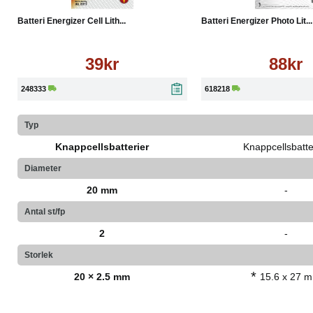
Batteri Energizer Cell Lith...
Batteri Energizer Photo Lit...
39kr
88kr
248333
618218
Typ
Knappcellsbatterier
Knappcellsbatte
Diameter
20 mm
-
Antal st/fp
2
-
Storlek
*
20 × 2.5 mm
15.6 x 27 