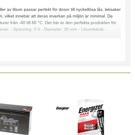
r av litium passar perfekt för dosor till nyckellösa lås, leksaker
, vilket innebär att deras inverkan på miljön är minimal. De
er från -40 till 60 °C. Det här är den perfekta produkten för
erier. - Spänning: 3 V - Diameter: 20 mm - Litiumteknik -
Läs mer
Köp
Läs mer