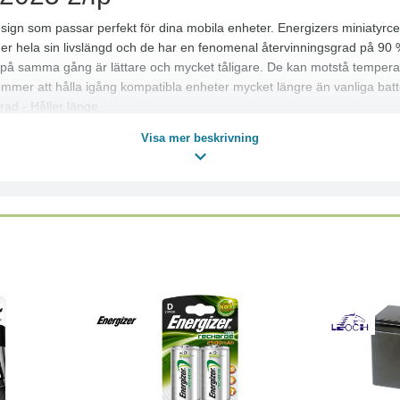
sign som passar perfekt för dina mobila enheter. Energizers miniatyrcelle
nder hela sin livslängd och de har en fenomenal återvinningsgrad på 90 %
 på samma gång är lättare och mycket tåligare. De kan motstå temperatur
kommer att hålla igång kompatibla enheter mycket längre än vanliga batt
rad - Håller länge
Visa mer beskrivning
Läs mer
Köp
Läs mer
Köp