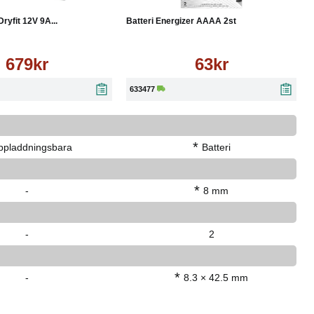
ryfit 12V 9A...
Batteri Energizer AAAA 2st
679kr
63kr
633477
*
ppladdningsbara
Batteri
*
-
8 mm
-
2
*
-
8.3 × 42.5 mm