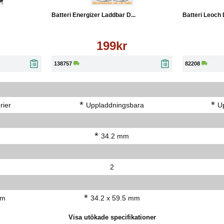
Batteri Energizer Laddbar D...
Batteri Leoch D
199kr
138757
82208
*
*
rier
Uppladdningsbara
U
*
34.2 mm
2
*
mm
34.2 x 59.5 mm
Visa utökade specifikationer