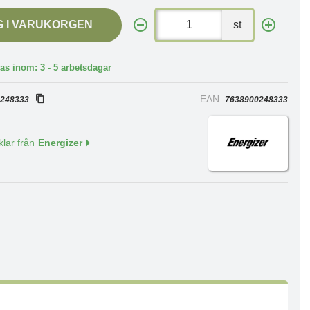
G I VARUKORGEN
st
as inom: 3 - 5 arbetsdagar
:
EAN:
248333
7638900248333
klar från
Energizer