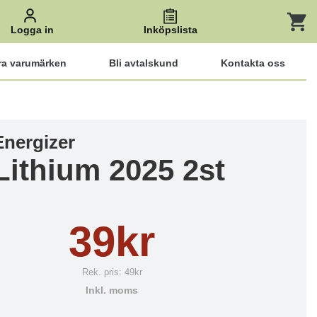
Logga in
Inköpslista
ra varumärken
Bli avtalskund
Kontakta oss
Energizer
Lithium 2025 2st
39kr
Rek. pris:
49kr
Inkl. moms