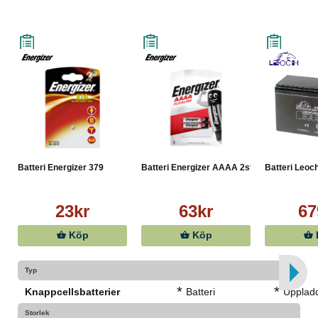
Batteri Energizer 379
Batteri Energizer AAAA 2st
Batteri Leoch
23kr
63kr
67
Köp
Köp
Typ
*
*
Knappcellsbatterier
Batteri
Upplad
Storlek