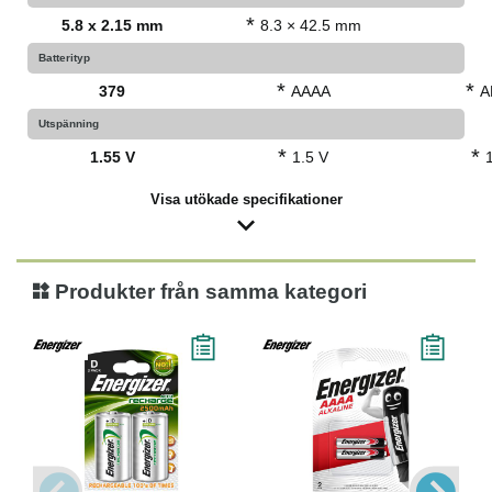
*
5.8 x 2.15 mm
8.3 × 42.5 mm
Batterityp
*
*
379
AAAA
A
Utspänning
*
*
1.55 V
1.5 V
Visa utökade specifikationer
Produkter från samma kategori