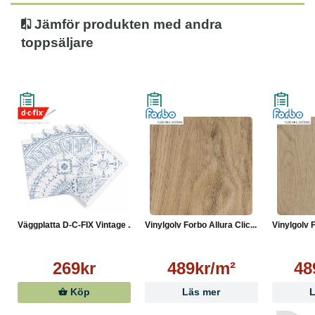
Jämför produkten med andra
toppsäljare
Väggplatta D-C-FIX Vintage ...
Vinylgolv Forbo Allura Clic...
Vinylgolv F
269kr
489kr/m²
48
Köp
Läs mer
L