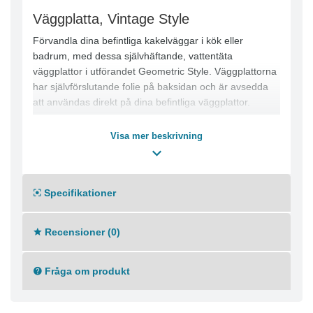
Väggplatta, Vintage Style
Förvandla dina befintliga kakelväggar i kök eller
badrum, med dessa självhäftande, vattentäta
väggplattor i utförandet Geometric Style. Väggplattorna
har självförslutande folie på baksidan och är avsedda
att användas direkt på dina befintliga väggplattor.
Varje platta mäter 33 x 33 cm och bygger endast 1,4
Visa mer beskrivning
mm på höjden.
Förpackningen innehåller totalt 6 st väggplattor.
Specifikationer
Recensioner (0)
Fråga om produkt