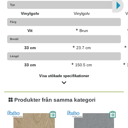
Typ
Vinylgolv
Vinylgolv
V
Färg
*
Vit
Brun
Bredd
*
*
33 cm
23.7 cm
Längd
*
*
33 cm
150.5 cm
Visa utökade specifikationer
Produkter från samma kategori