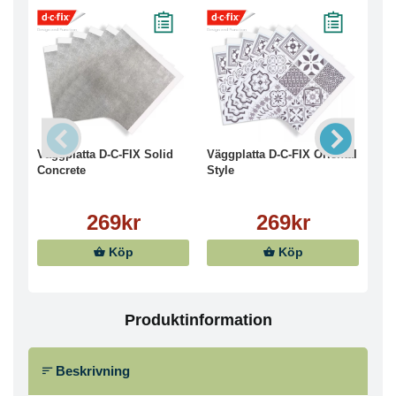
Väggplatta D-C-FIX Solid
Väggplatta D-C-FIX Oriental
Väg
Concrete
Style
Geo
269kr
269kr
Köp
Köp
Produktinformation
Beskrivning