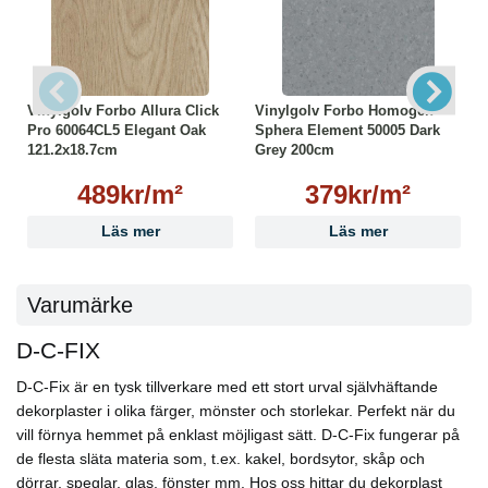
Vinylgolv Forbo Allura Click
Vinylgolv Forbo Homogen
Pro 60064CL5 Elegant Oak
Sphera Element 50005 Dark
121.2x18.7cm
Grey 200cm
489kr/m²
379kr/m²
Läs mer
Läs mer
Varumärke
D-C-FIX
D-C-Fix är en tysk tillverkare med ett stort urval självhäftande
dekorplaster i olika färger, mönster och storlekar. Perfekt när du
vill förnya hemmet på enklast möjligast sätt. D-C-Fix fungerar på
de flesta släta materia som, t.ex. kakel, bordsytor, skåp och
dörrar, speglar, glas, fönster mm. Hos oss hittar du dekorplast