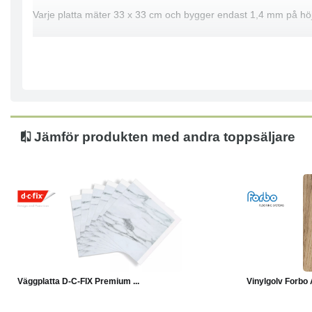
Varje platta mäter 33 x 33 cm och bygger endast 1,4 mm på hö
Förpackningen innehåller totalt 6 st väggplattor.
Jämför produkten med andra toppsäljare
Köp
Läs mer
Väggplatta D-C-FIX Premium ...
Vinylgolv Forbo A