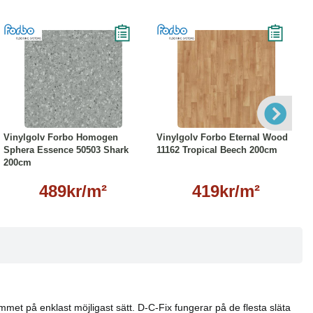
Läs mer
Läs mer
Vinylgolv Forbo Homogen
Vinylgolv Forbo Eternal Wood
Sphera Essence 50503 Shark
11162 Tropical Beech 200cm
200cm
489kr/m²
419kr/m²
hemmet på enklast möjligast sätt. D-C-Fix fungerar på de flesta släta