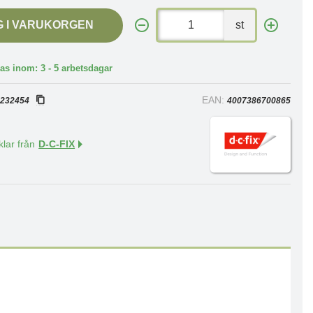
G I VARUKORGEN
st
as inom: 3 - 5 arbetsdagar
:
EAN:
232454
4007386700865
klar från
D-C-FIX