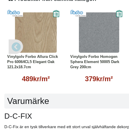
Läs mer
Läs mer
Vinylgolv Forbo Allura Click
Vinylgolv Forbo Homogen
Pro 60064CL5 Elegant Oak
Sphera Element 50005 Dark
121.2x18.7cm
Grey 200cm
489kr/m²
379kr/m²
Varumärke
D-C-FIX
D-C-Fix är en tysk tillverkare med ett stort urval självhäftande dekorp