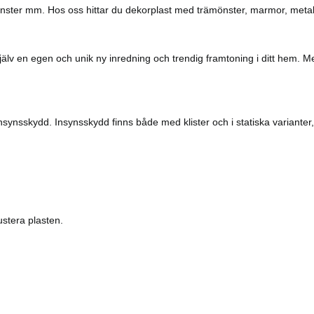
 fönster mm. Hos oss hittar du dekorplast med trämönster, marmor, metal
 själv en egen och unik ny inredning och trendig framtoning i ditt hem. 
nsynsskydd. Insynsskydd finns både med klister och i statiska varianter, s
ustera plasten.