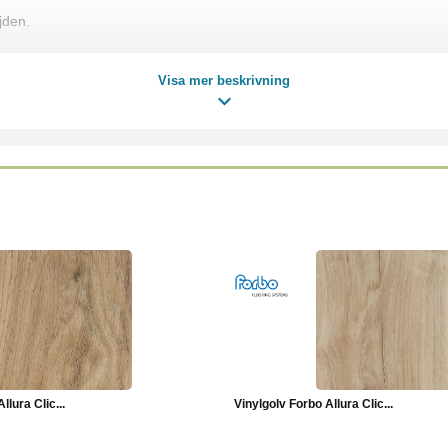
jden.
Visa mer beskrivning
Läs mer
Läs mer
llura Clic...
Vinylgolv Forbo Allura Clic...