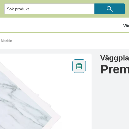
Vå
 Marble
Väggpla
Prem