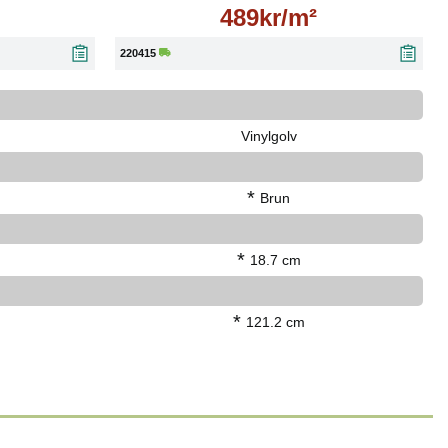
489kr/m²
220415
Vinylgolv
*
Brun
*
18.7 cm
*
121.2 cm