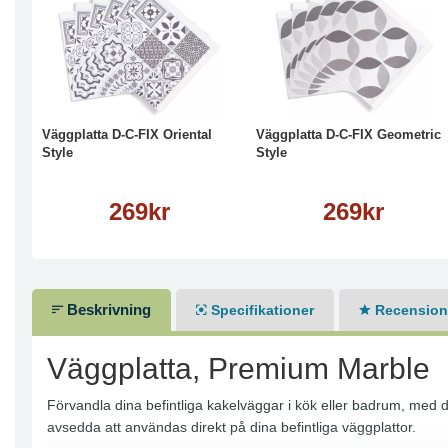
Köp
Läs mer
Köp
Läs mer
Väggplatta D-C-FIX Oriental
Väggplatta D-C-FIX Geometric
Style
Style
269kr
269kr
Beskrivning
Specifikationer
Recensione
Väggplatta, Premium Marble
Förvandla dina befintliga kakelväggar i kök eller badrum, med d
avsedda att användas direkt på dina befintliga väggplattor.