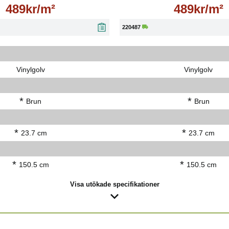
489kr/m²
489kr/m²
220487
Vinylgolv
Vinylgolv
*
*
Brun
Brun
*
*
23.7 cm
23.7 cm
*
*
150.5 cm
150.5 cm
Visa utökade specifikationer