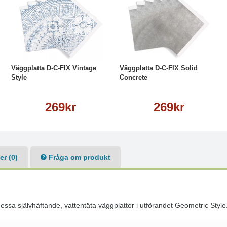
Köp
Läs mer
Köp
Läs mer
Väggplatta D-C-FIX Vintage
Väggplatta D-C-FIX Solid
Style
Concrete
269kr
269kr
r (0)
Fråga om produkt
essa självhäftande, vattentäta väggplattor i utförandet Geometric Style