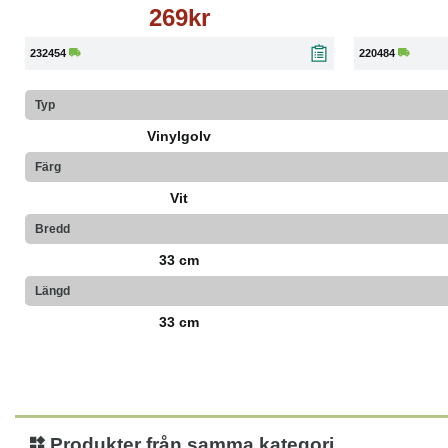
269kr
232454
220484
Typ
Vinylgolv
Färg
Vit
Bredd
33 cm
Längd
33 cm
Produkter från samma kategori