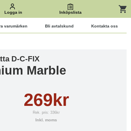
Logga in
Inköpslista
ra varumärken
Bli avtalskund
Kontakta oss
tta D-C-FIX
ium Marble
269kr
Rek. pris:
336kr
Inkl. moms