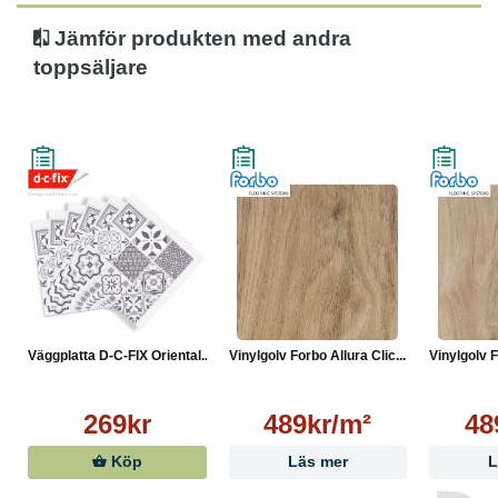
Jämför produkten med andra
toppsäljare
Väggplatta D-C-FIX Oriental...
Vinylgolv Forbo Allura Clic...
Vinylgolv F
269kr
489kr/m²
48
Köp
Läs mer
L