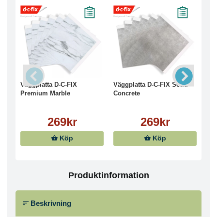
Väggplatta D-C-FIX
Väggplatta D-C-FIX Solid
Väg
Premium Marble
Concrete
Sty
269kr
269kr
Köp
Köp
Produktinformation
Beskrivning