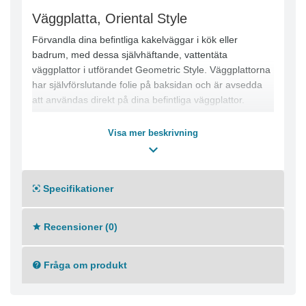
Väggplatta, Oriental Style
Förvandla dina befintliga kakelväggar i kök eller
badrum, med dessa självhäftande, vattentäta
väggplattor i utförandet Geometric Style. Väggplattorna
har självförslutande folie på baksidan och är avsedda
att användas direkt på dina befintliga väggplattor.
Varje platta mäter 33 x 33 cm och bygger endast 1,4
Visa mer beskrivning
mm på höjden.
Förpackningen innehåller totalt 6 st väggplattor.
Specifikationer
Recensioner (0)
Fråga om produkt