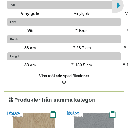
Typ
Vinylgolv
Vinylgolv
V
Färg
*
Vit
Brun
Bredd
*
*
33 cm
23.7 cm
Längd
*
*
33 cm
150.5 cm
Visa utökade specifikationer
Produkter från samma kategori