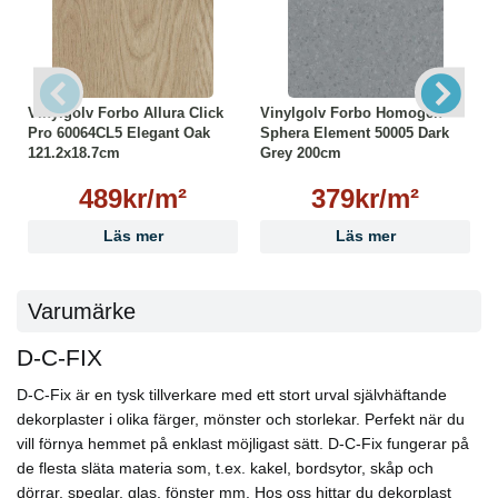
Vinylgolv Forbo Allura Click
Vinylgolv Forbo Homogen
Pro 60064CL5 Elegant Oak
Sphera Element 50005 Dark
121.2x18.7cm
Grey 200cm
489kr/m²
379kr/m²
Läs mer
Läs mer
Varumärke
D-C-FIX
D-C-Fix är en tysk tillverkare med ett stort urval självhäftande
dekorplaster i olika färger, mönster och storlekar. Perfekt när du
vill förnya hemmet på enklast möjligast sätt. D-C-Fix fungerar på
de flesta släta materia som, t.ex. kakel, bordsytor, skåp och
dörrar, speglar, glas, fönster mm. Hos oss hittar du dekorplast