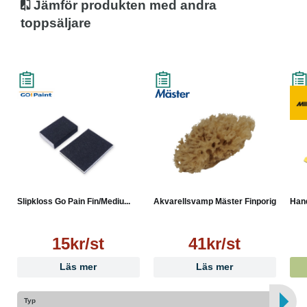
Jämför produkten med andra
toppsäljare
Slipkloss Go Pain Fin/Mediu...
Akvarellsvamp Mäster Finporig
Hand
15kr/st
41kr/st
Läs mer
Läs mer
Typ