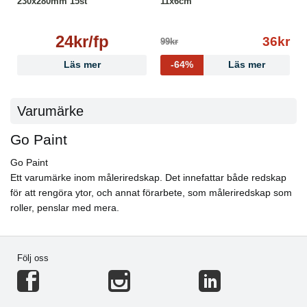
230x280mm 15st
11x6cm
24kr/fp
36kr
99kr
Läs mer
-64%
Läs mer
Varumärke
Go Paint
Go Paint
Ett varumärke inom måleriredskap. Det innefattar både redskap
för att rengöra ytor, och annat förarbete, som måleriredskap som
roller, penslar med mera.
Följ oss