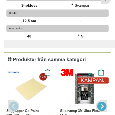
*
Slipkloss
Svampar
Bredd
12.5 cm
-
Antal st/krt
*
40
5
Produkter från samma kategori
Slippapper Go Paint
Slipsvamp 3M Ultra Flexible