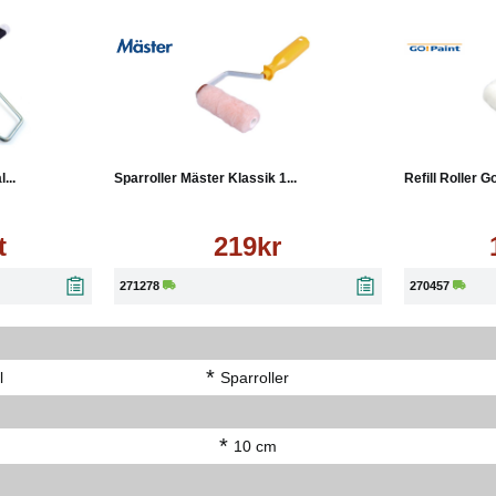
Köp
Läs mer
...
Sparroller Mäster Klassik 1...
Refill Roller G
t
219kr
271278
270457
*
l
Sparroller
*
10 cm