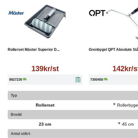
Läs mer
Läs mer
Rollerset Mäster Superior D...
Grenbygel QPT Absolute Stål
139kr/st
142kr/s
8927230
7300450
Typ
*
Rollerset
Rollerbyge
Bredd
*
23 cm
45 cm
Antal st/krt