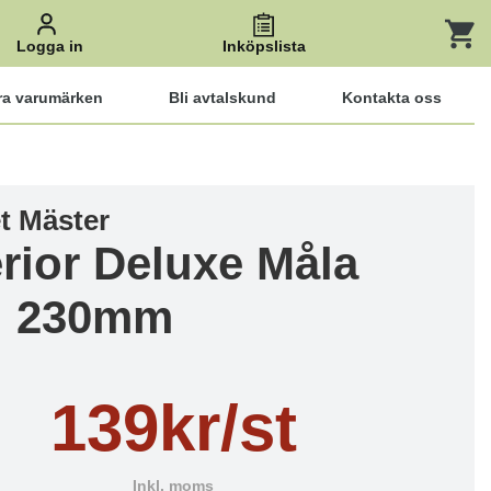
Logga in
Inköpslista
ra varumärken
Bli avtalskund
Kontakta oss
et Mäster
rior Deluxe Måla
g 230mm
139kr/st
Inkl. moms