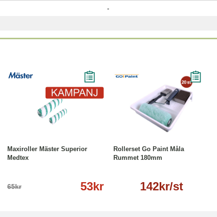
-
-18%
Läs mer
Läs mer
Maxiroller Mäster Superior
Rollerset Go Paint Måla
Medtex
Rummet 180mm
53kr
142kr/st
65kr