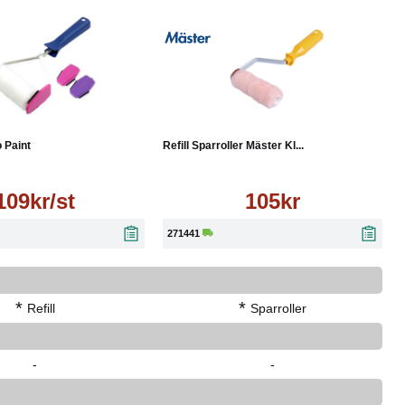
Läs mer
Köp
Läs mer
o Paint
Refill Sparroller Mäster Kl...
109kr/st
105kr
271441
*
*
Refill
Sparroller
-
-