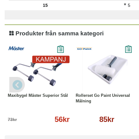
*
15
5
Produkter från samma kategori
-23%
Läs mer
Läs mer
Maxibygel Mäster Superior Stål
Rollerset Go Paint Universal
Målning
56kr
85kr
73kr