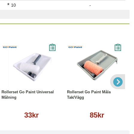
*
10
-
Läs mer
Läs mer
Rollerset Go Paint Universal
Rollerset Go Paint Måla
Målning
Tak/Vägg
33kr
85kr