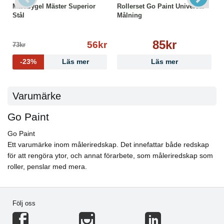
Maxibygel Mäster Superior
Rollerset Go Paint Universal
Stål
Målning
85kr
56kr
73kr
-23%
Läs mer
Läs mer
Varumärke
Go Paint
Go Paint
Ett varumärke inom måleriredskap. Det innefattar både redskap
för att rengöra ytor, och annat förarbete, som måleriredskap som
roller, penslar med mera.
Följ oss