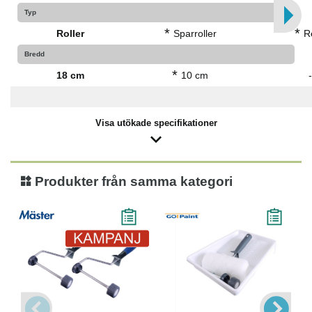
Typ
*
*
Roller
Sparroller
Re
Bredd
*
18 cm
10 cm
-
Visa utökade specifikationer
Produkter från samma kategori