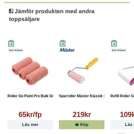
Jämför produkten med andra
toppsäljare
Roller Go Paint Pro Bulk Gr...
Sparroller Mäster Klassik 1...
Refill Roller 
65kr/fp
219kr
109k
Läs mer
Köp
Läs