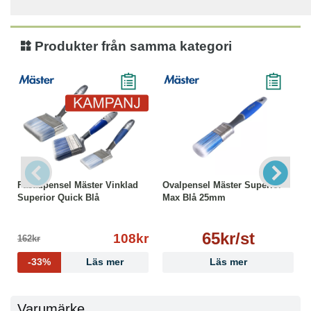
Produkter från samma kategori
Fasadpensel Mäster Vinklad
Ovalpensel Mäster Superior
Superior Quick Blå
Max Blå 25mm
65kr/st
108kr
162kr
-33%
Läs mer
Läs mer
Varumärke