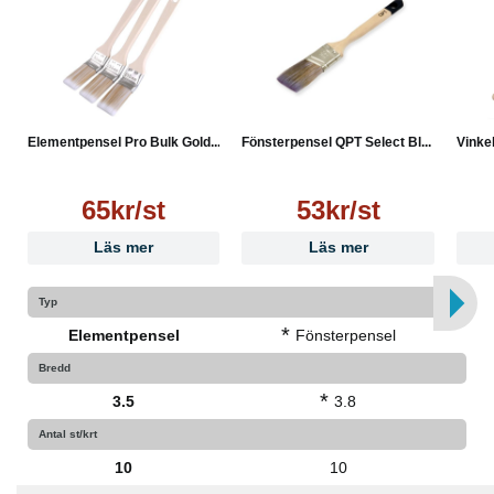
Elementpensel Pro Bulk Gold...
Fönsterpensel QPT Select Bl...
Vinke
65kr/st
53kr/st
Läs mer
Läs mer
Typ
*
Elementpensel
Fönsterpensel
Bredd
*
3.5
3.8
Antal st/krt
10
10